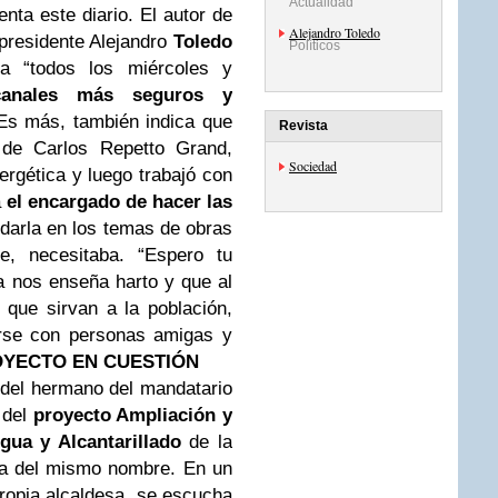
Actualidad
ta este diario. El autor de
Alejandro Toledo
 presidente Alejandro
Toledo
Políticos
ba “todos los miércoles y
canales más seguros y
. Es más, también indica que
Revista
de Carlos Repetto Grand,
Sociedad
ergética y luego trabajó con
a
el encargado de hacer las
darla en los temas de obras
e, necesitaba. “Espero tu
a nos enseña harto y que al
 que sirvan a la población,
narse con personas amigas y
OYECTO
EN
CUESTIÓN
s del hermano del mandatario
l del
proyecto Ampliación y
ua y Alcantarillado
de la
ia del mismo nombre. En un
ropia alcaldesa, se escucha