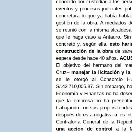
conocido por custodiar a los pers
eventos y procesos judiciales púb
concretara lo que ya había hablad
gestión de la obra. A mediados d
se reunió con la misma alcaldesa,
que le haga caso a Antauro. Si
concretó y, según ella,
esto harí
construcción de la obra
de sane
espera desde hace 40 años.
ACU
El objetivo del hermano del ma
Cruz–
manejar la licitación y l
se le otorgó al Consorcio Hu
S/.42’710,005.87. Sin embargo, has
Economía y Finanzas no ha desem
que la empresa no ha presentad
trabajando con sus propios fondos”
después de esta negativa a los in
Contraloría General de la Repúb
una acción de control
a la Mu