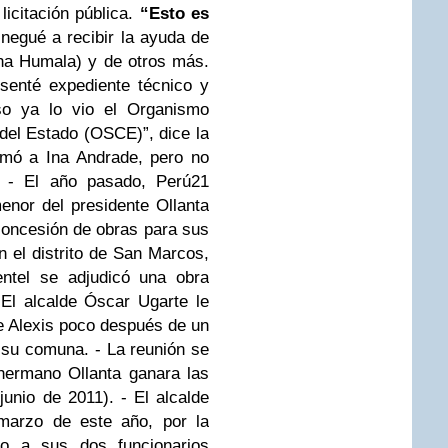
licitación pública.
“Esto es
egué a recibir la ayuda de
ana Humala) y de otros más.
senté expediente técnico y
so ya lo vio el Organismo
del Estado (
OSCE
)”, dice la
mó a Ina Andrade, pero no
- El año pasado, Perú21
enor del presidente Ollanta
concesión de obras para sus
En el distrito de San Marcos,
ntel se adjudicó una obra
 El alcalde Óscar Ugarte le
de Alexis poco después de un
 su comuna. - La reunión se
hermano Ollanta ganara las
junio de 2011). - El alcalde
arzo de este año, por la
to a sus dos funcionarios