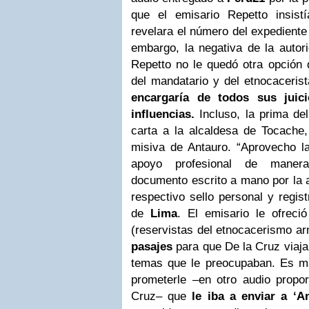
que el emisario Repetto insist
revelara el número del expediente 
embargo, la negativa de la autor
Repetto no le quedó otra opción 
del mandatario y del etnocaceris
encargaría de todos sus juic
influencias.
Incluso, la prima del
carta a la alcaldesa de Tocache,
misiva de Antauro. “Aprovecho l
apoyo profesional de manera 
documento escrito a mano por la 
respectivo sello personal y regis
de
Lima
. El emisario le ofreci
(reservistas del etnocacerismo 
pasajes
para que De la Cruz viaja
temas que le preocupaban. Es m
prometerle –en otro audio propo
Cruz– que
le iba a enviar a ‘A