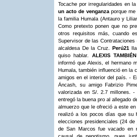
Tocache por irregularidades en la 
un acto de venganza
porque me n
la familia Humala (Antauro y Lili
Como pretexto ponen que no pre
otros requisitos más, cuando e
Supervisor de las Contrataciones 
alcaldesa De la Cruz.
Perú21
lla
quiso hablar.
ALEXIS
TAMBIÉN
informó que Alexis, el hermano m
Humala, también influenció en la 
amigos en el interior del país. - 
Áncash, su amigo Fabrizio Pime
valorizada en S/. 2.7 millones. -
entregó la buena pro al allegado 
almuerzo que le ofreció a este en
realizó a los pocos días que su 
elecciones presidenciales (24 de 
de San Marcos fue vacado en m
causal de nepotismo, pues jun