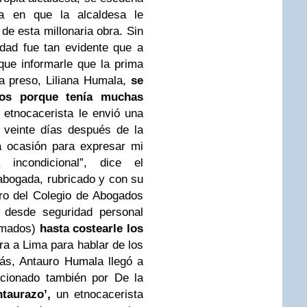
ía en que la alcaldesa le
de esta millonaria obra. Sin
idad fue tan evidente que a
que informarle que la prima
ta preso, Liliana Humala,
se
ios porque tenía muchas
 etnocacerista le envió una
 veinte días después de la
a ocasión para expresar mi
incondicional”, dice el
abogada, rubricado y con su
tro del Colegio de Abogados
ó desde seguridad personal
armados)
hasta costearle los
ra a Lima para hablar de los
ás, Antauro Humala llegó a
rcionado también por De la
ntaurazo’,
un etnocacerista