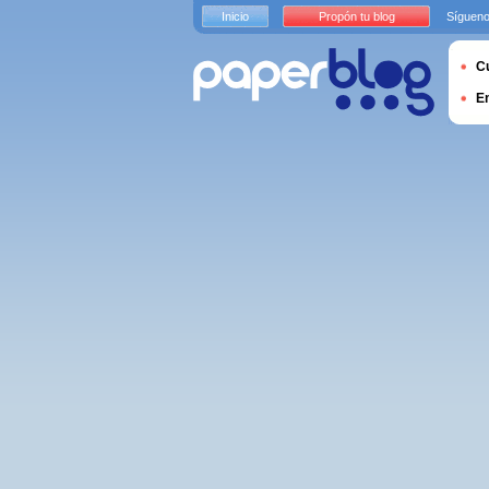
Inicio
Propón tu blog
Sígueno
Cu
E