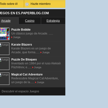
Todo sobre él
Hazte miembro
UEGOS EN ES.PAPERBLOG.COM
Arcade
Casino
Estrategia
Puzzle Bobble
Un clásico juego de Arcade. ......
Juega
Karate Blazers
Karate Blazers es un juego de
Arcade, que forma......
Juega
Puzzle De Bloques
Inventado en 1984 por el ruso Alekséi
Pázhitnov, e......
Juega
Magical Cat Adventure
Redescubre Magical Cat Adventure,
un juego de la......
Juega
Descubrir el espacio Juegos