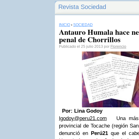
Revista Sociedad
INICIO
›
SOCIEDAD
Antauro Humala hace neg
penal de Chorrillos
Publicado el 25 julio 2013 por
Florencio
Por: Lina Godoy
lgodoy@peru21.com
Una más de
provincial de Tocache (región San
denunció en
Perú21
que el cabec