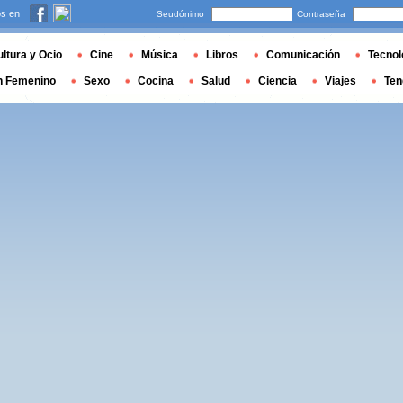
s en
Seudónimo
Contraseña
ltura y Ocio
Cine
Música
Libros
Comunicación
Tecnol
n Femenino
Sexo
Cocina
Salud
Ciencia
Viajes
Ten