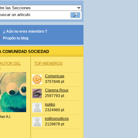
¿ Aún no eres miembro ?
Propón tu blog
A COMUNIDAD SOCIEDAD
 AUTOR DEL
TOP MIEMBROS
A
Comunicae
3757848 pt
Clarena Roux
2597793 pt
pukko
2324960 pt
her A.l.
estilosrusticos
2129878 pt