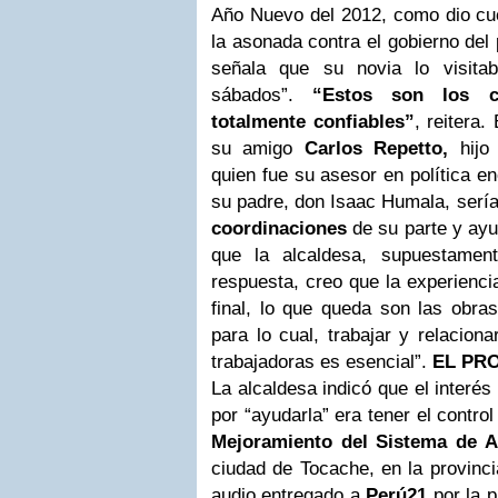
Año Nuevo del 2012, como dio cuen
la asonada contra el gobierno del
señala que su novia lo visita
sábados”.
“Estos son los 
totalmente confiables”
, reitera
su amigo
Carlos Repetto,
hijo 
quien fue su asesor en política en
su padre, don Isaac Humala, serí
coordinaciones
de su parte y ayu
que la alcaldesa, supuestament
respuesta, creo que la experienci
final, lo que queda son las obras
para lo cual, trabajar y relacio
trabajadoras es esencial”.
EL
PR
La alcaldesa indicó que el interé
por “ayudarla” era tener el contro
Mejoramiento del Sistema de Ag
ciudad de Tocache, en la provinc
audio entregado a
Perú21
por la p