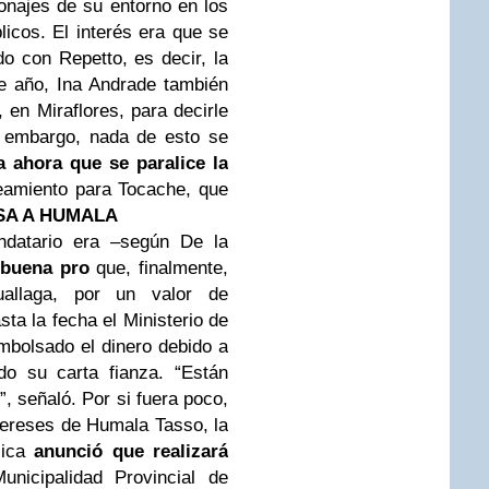
onajes de su entorno en los
licos. El interés era que se
o con Repetto, es decir, la
e año, Ina Andrade también
 en Miraflores, para decirle
n embargo, nada de esto se
a ahora que se paralice la
amiento para Tocache, que
SA
A
HUMALA
ndatario era –según De la
a buena pro
que, finalmente,
allaga, por un valor de
ta la fecha el Ministerio de
bolsado el dinero debido a
o su carta fianza. “Están
, señaló. Por si fuera poco,
tereses de Humala Tasso, la
lica
anunció que realizará
nicipalidad Provincial de