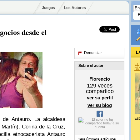
Juegos
Los Autores
ocios desde el
L
Denunciar
EL
Sobre el autor
DÍ
Florencio
129
veces
compartido
ver su perfil
ver su blog
 Antauro. La alcaldesa
Est
 Martín), Corina de la Cruz,
illa etnocacerista Antauro
Sus últimos artículos