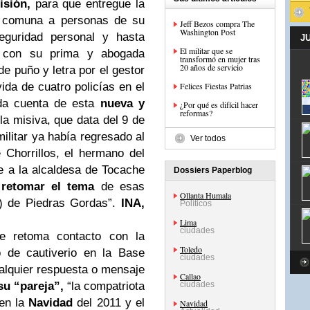
isión,
para que entregue la
u comuna a personas de su
Jeff Bezos compra The
Washington Post
seguridad personal y hasta
J
El militar que se
s con su prima y abogada
transformó en mujer tras
20 años de servicio
de puño y letra por el gestor
ida de cuatro policías en el
Felices Fiestas Patrias
 da cuenta de esta
nueva y
¿Por qué es difícil hacer
reformas?
la misiva, que data del 9 de
ilitar ya había regresado al
Ver todos
Chorrillos, el hermano del
e a la alcaldesa de Tocache
Dossiers Paperblog
 retomar el tema
de esas
Ollanta Humala
l) de Piedras Gordas”.
INA
,
Políticos
Lima
ciudades
ue retoma contacto con la
Toledo
o de cautiverio en la Base
ciudades
alquier respuesta o mensaje
Callao
su “pareja”,
“la compatriota
ciudades
 en la
Navidad
del 2011 y el
Navidad