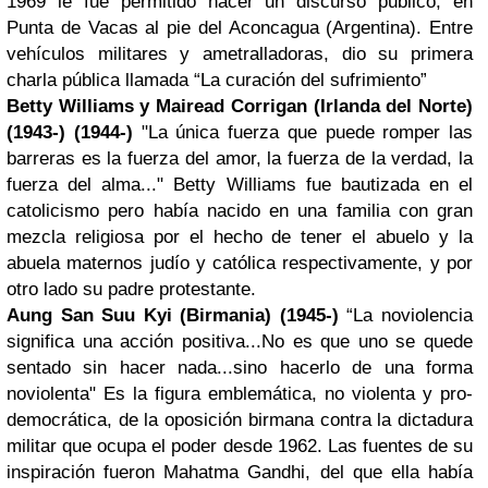
1969 le fue permitido hacer un discurso público, en
Punta de Vacas al pie del Aconcagua (Argentina). Entre
vehículos militares y ametralladoras, dio su primera
charla pública llamada “La curación del sufrimiento”
Betty Williams y Mairead Corrigan (Irlanda del Norte)
(1943-) (1944-)
"La única fuerza que puede romper las
barreras es la fuerza del amor, la fuerza de la verdad, la
fuerza del alma..." Betty Williams fue bautizada en el
catolicismo pero había nacido en una familia con gran
mezcla religiosa por el hecho de tener el abuelo y la
abuela maternos judío y católica respectivamente, y por
otro lado su padre protestante.
Aung San Suu
Kyi (Birmania) (1945-)
“La noviolencia
significa una acción positiva...No es que uno se quede
sentado sin hacer nada...sino hacerlo de una forma
noviolenta" Es la figura emblemática, no violenta y pro-
democrática, de la oposición birmana contra la dictadura
militar que ocupa el poder desde 1962. Las fuentes de su
inspiración fueron Mahatma Gandhi, del que ella había