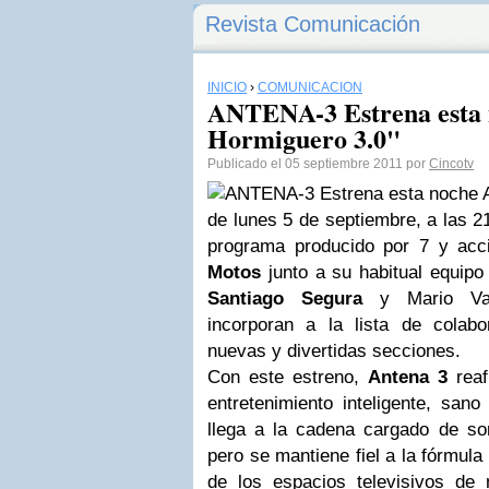
Revista Comunicación
INICIO
›
COMUNICACIÓN
ANTENA-3 Estrena esta 
Hormiguero 3.0"
Publicado el 05 septiembre 2011 por
Cincotv
A
de lunes 5 de septiembre, a las 21
programa producido por 7 y ac
Motos
junto a su habitual equipo
Santiago Segura
y Mario Vaqu
incorporan a la lista de colab
nuevas y divertidas secciones.
Con este estreno,
Antena 3
reaf
entretenimiento inteligente, san
llega a la cadena cargado de s
pero se mantiene fiel a la fórmula
de los espacios televisivos de m