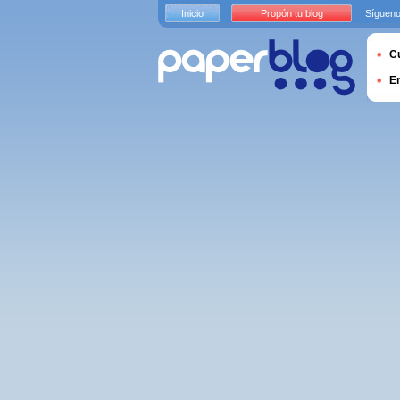
Inicio
Propón tu blog
Sígueno
Cu
E