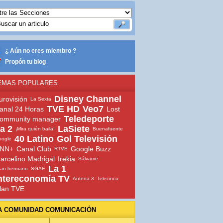
¿ Aún no eres miembro ?
Propón tu blog
EMAS POPULARES
Disney Channel
urovisión
La Sexta
TVE HD
Veo7
anal 24 Horas
Lost
Teledeporte
ommunity manager
a 2
LaSiete
¡Mira quién baila!
Buenafuente
40 Latino
Gol Televisión
oogle
NN+
Canal Club
Google Buzz
RTVE
arcelino Madrigal
Irekia
Sálvame
La 1
ran hermano
SGAE
ntereconomía TV
Antena 3
Telecinco
lan TVE
A COMUNIDAD COMUNICACIÓN