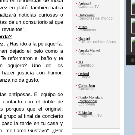
ltimo en tendencias de moda
Antena 3
Cadenas TV
vez en plató, también habrá
alizará noticias curiosas o
Hollywood
Regiones del mundo
tas de un consultorio al que
Marca
 revueltos".
Periódicos
erda?
Harvard
Edificios emblemáticos
z. ¿Has ido a la peluquería,
Angela Merkel
han dejado el pelo como a
Políticos
Te reformaron el baño y te
3D
in agujero? Uno de los
Científico
hacer justicia con humor.
Oxford
Europa
ganza no da gusto.
Carlos Jean
Cantantes
las antíposas. El equipo de
Fondo Monetario
Internacional
n contacto con el doble de
Economía
 porqués que el original:
El kiosko
 grupo al final de concierto
Programas TV
 paso la tarde en tu casa y
to, me llamo Gustavo". ¿Por