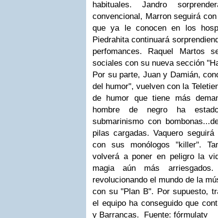
habituales. Jandro sorpre
convencional, Marron seguirá con l
que ya le conocen en los hosp
Piedrahita continuará sorprendie
perfomances. Raquel Martos s
sociales con su nueva sección "Ha
Por su parte, Juan y Damián, con
del humor", vuelven con la Teletie
de humor que tiene más deman
hombre de negro ha estado
submarinismo con bombonas...de
pilas cargadas. Vaquero seguirá 
con sus monólogos "killer". T
volverá a poner en peligro la v
magia aún más arriesgados
revolucionando el mundo de la mú
con su "Plan B". Por supuesto, tr
el equipo ha conseguido que cont
y Barrancas.
Fuente: fórmulatv