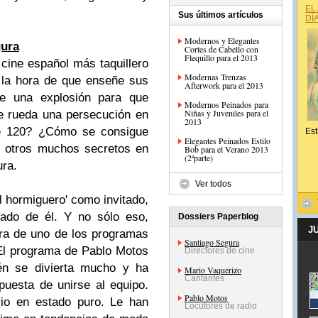
EL
Sus últimos artículos
DÍ
Modernos y Elegantes
gura
Cortes de Cabello con
Flequillo para el 2013
 cine español más taquillero
Modernas Trenzas
 la hora de que enseñe sus
Afterwork para el 2013
e una explosión para que
Modernos Peinados para
Niñas y Juveniles para el
 rueda una persecución en
2013
e 120? ¿Cómo se consigue
Est
Elegantes Peinados Estilo
y otros muchos secretos en
Bob para el Verano 2013
(2ªparte)
ura.
Ver todos
l hormiguero' como invitado,
ado de él. Y no sólo eso,
Dossiers Paperblog
J
ara de uno de los programas
Santiago Segura
El programa de Pablo Motos
Directores de cine
ién se divierta mucho y ha
Mario Vaquerizo
Cantantes
puesta de unirse al equipo.
Pablo Motos
rio en estado puro. Le han
Locutores de radio