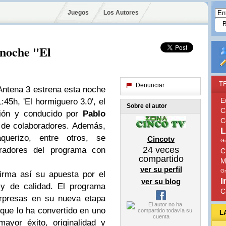
Juegos
Los Autores
noche "El
T
Denunciar
ntena 3 estrena esta noche
E
:45h, 'El hormiguero 3.0', el
Sobre el autor
C
ción y conducido por
Pablo
C
 de colaboradores. Además,
L
erizo, entre otros, se
Cincotv
G
24
veces
oradores del programa con
C
compartido
M
ver su perfil
G
irma así su apuesta por el
I
ver su blog
o y de calidad. El programa
C
orpresas en su nueva etapa
 que lo ha convertido en uno
L
ayor éxito, originalidad y