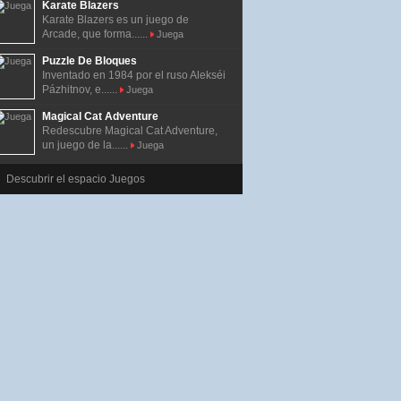
Karate Blazers
Karate Blazers es un juego de
Arcade, que forma......
Juega
Puzzle De Bloques
Inventado en 1984 por el ruso Alekséi
Pázhitnov, e......
Juega
Magical Cat Adventure
Redescubre Magical Cat Adventure,
un juego de la......
Juega
Descubrir el espacio Juegos