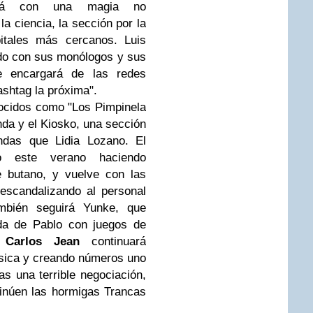
nderá con una magia no
a ciencia, la sección por la
itales más cercanos. Luis
ndo con sus monólogos y sus
e encargará de las redes
shtag la próxima".
ocidos como "Los Pimpinela
nda y el Kiosko, una sección
das que Lidia Lozano. El
 este verano haciendo
 butano, y vuelve con las
escandalizando al personal
ambién seguirá Yunke, que
ida de Pablo con juegos de
.
Carlos Jean
continuará
sica y creando números uno
as una terrible negociación,
inúen las hormigas Trancas