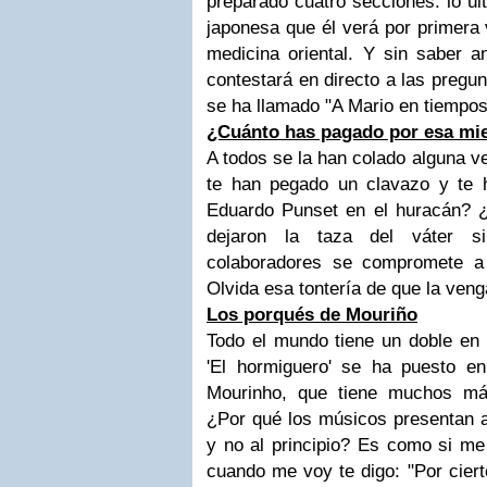
preparado cuatro secciones: lo ú
japonesa que él verá por primera 
medicina oriental. Y sin saber an
contestará en directo a las pregun
se ha llamado "A Mario en tiempos
¿Cuánto has pagado por esa mi
A todos se la han colado alguna ve
te han pegado un clavazo y te 
Eduardo Punset en el huracán? ¿
dejaron la taza del váter s
colaboradores se compromete a 
Olvida esa tontería de que la ven
Los porqués de Mouriño
Todo el mundo tiene un doble en 
'El hormiguero' se ha puesto e
Mourinho, que tiene muchos más
¿Por qué los músicos presentan al
y no al principio? Es como si me
cuando me voy te digo: "Por cier