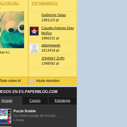
 AUTOR DEL
TOP MIEMBROS
A
Guillermo Salas
1991123 pt
Claudio Antonio Diaz
Muñoz
1966231 pt
altamiraweb
1613418 pt
her A.l.
JOHNNY ZURI
1398592 pt
Todo sobre él
Hazte miembro
UEGOS EN ES.PAPERBLOG.COM
Arcade
Casino
Estrategia
Puzzle Bobble
Un clásico juego de Arcade. ......
Juega