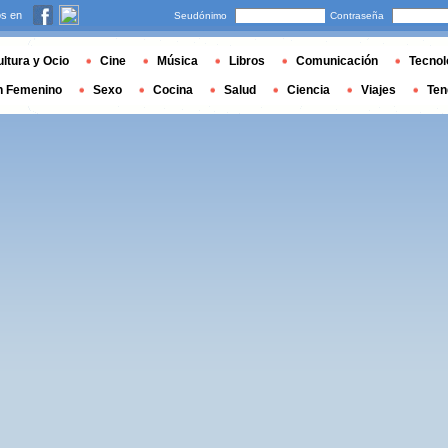
s en
Seudónimo
Contraseña
ltura y Ocio
Cine
Música
Libros
Comunicación
Tecnol
n Femenino
Sexo
Cocina
Salud
Ciencia
Viajes
Ten