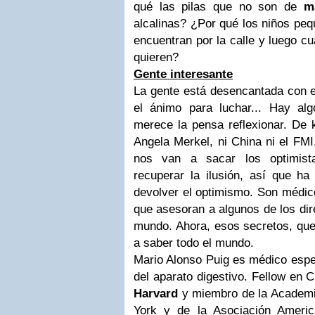
qué las pilas que no son de
m
alcalinas? ¿Por qué los niños pe
encuentran por la calle y luego cu
quieren?
Gente interesante
La gente está desencantada con e
el ánimo para luchar... Hay al
merece la pensa reflexionar. De 
Angela Merkel, ni China ni el FMI,
nos van a sacar los optimista
recuperar la ilusión, así que h
devolver el optimismo. Son médico
que asesoran a algunos de los dir
mundo. Ahora, esos secretos, que
a saber todo el mundo.
Mario Alonso Puig es médico espec
del aparato digestivo. Fellow en C
Harvard
y miembro de la Academi
York y de la Asociación Ameri