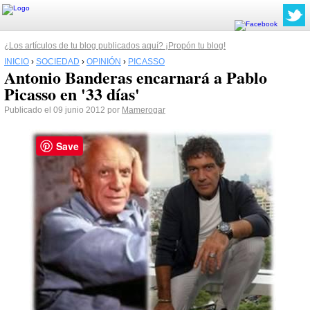
¿Los artículos de tu blog publicados aquí? ¡Propón tu blog!
INICIO
›
SOCIEDAD
›
OPINIÓN
›
PICASSO
Antonio Banderas encarnará a Pablo
Picasso en '33 días'
Publicado el 09 junio 2012 por
Mamerogar
Save