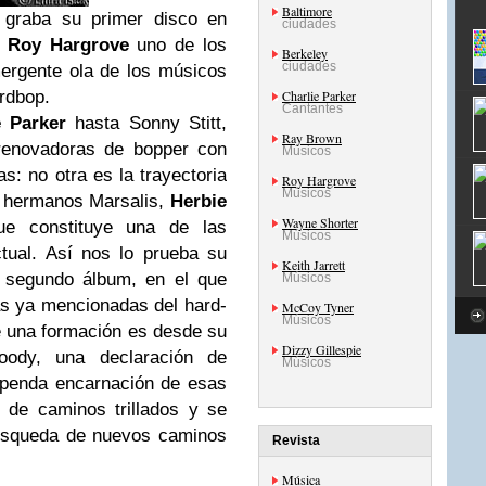
Baltimore
graba su primer disco en
ciudades
a
Roy Hargrove
uno de los
Berkeley
ciudades
ergente ola de los músicos
rdbop.
Charlie Parker
Cantantes
e Parker
hasta Sonny Stitt,
Ray Brown
renovadoras de bopper con
Músicos
s: no otra es la trayectoria
Roy Hargrove
Músicos
 hermanos Marsalis,
Herbie
Wayne Shorter
 constituye una de las
Músicos
ctual. Así nos lo prueba su
Keith Jarrett
 segundo álbum, en el que
Músicos
las ya mencionadas del hard-
McCoy Tyner
Músicos
e una formación es desde su
Dizzy Gillespie
oody, una declaración de
Músicos
upenda encarnación de esas
 de caminos trillados y se
búsqueda de nuevos caminos
Revista
Música