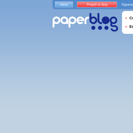
Inicio
Propón tu blog
Sígueno
Cu
E