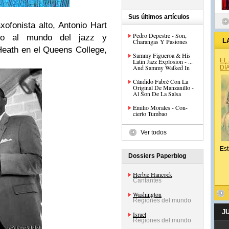
Sus últimos artículos
xofonista alto, Antonio Hart
Pedro Depestre - Son,
onto al mundo del jazz y
L
Charangas Y Pasiones
eath en el Queens College,
Sammy Figueroa & His
EL
Latin Jazz Explosion - ...
And Sammy Walked In
DÍ
Cándido Fabré Con La
Original De Manzanillo -
Al Son De La Salsa
Emilio Morales - Con-
cierto Tumbao
Ver todos
Est
Dossiers Paperblog
Herbie Hancock
Cantantes
Washington
Regiones del mundo
J
Israel
Regiones del mundo