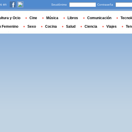
s en
Seudónimo
Contraseña
ltura y Ocio
Cine
Música
Libros
Comunicación
Tecnol
n Femenino
Sexo
Cocina
Salud
Ciencia
Viajes
Ten