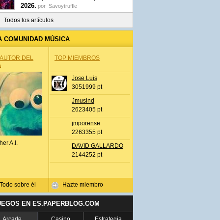
2026.
por
Savoytruffle
Todos los artículos
A COMUNIDAD MÚSICA
 AUTOR DEL
TOP MIEMBROS
A
Jose Luis
3051999 pt
Jmusind
2623405 pt
jmporense
2263355 pt
her A.l.
DAVID GALLARDO
2144252 pt
Todo sobre él
Hazte miembro
UEGOS EN ES.PAPERBLOG.COM
Arcade
Casino
Estrategia