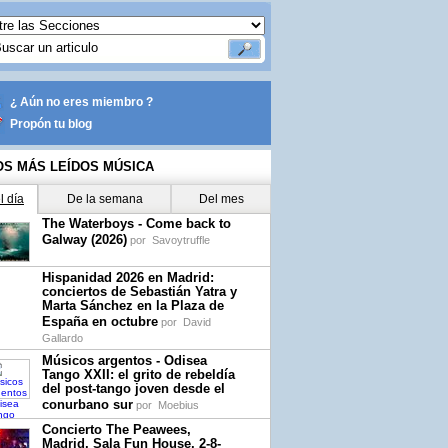
¿ Aún no eres miembro ?
Propón tu blog
OS MÁS LEÍDOS MÚSICA
l día
De la semana
Del mes
The Waterboys - Come back to
Galway (2026)
por
Savoytruffle
Hispanidad 2026 en Madrid:
conciertos de Sebastián Yatra y
Marta Sánchez en la Plaza de
España en octubre
por
David
Gallardo
Músicos argentos - Odisea
Tango XXII: el grito de rebeldía
del post-tango joven desde el
conurbano sur
por
Moebius
Concierto The Peawees,
Madrid, Sala Fun House, 2-8-