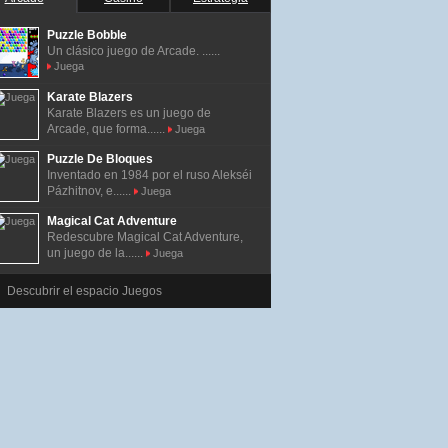
Puzzle Bobble
Un clásico juego de Arcade. ......
Juega
Karate Blazers
Karate Blazers es un juego de
Arcade, que forma......
Juega
Puzzle De Bloques
Inventado en 1984 por el ruso Alekséi
Pázhitnov, e......
Juega
Magical Cat Adventure
Redescubre Magical Cat Adventure,
un juego de la......
Juega
Descubrir el espacio Juegos