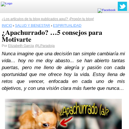
¿Los artículos de tu blog publicados aquí? ¡Propón tu blog!
INICIO
›
SALUD Y BIENESTAR
›
ESPIRITUALIDAD
¿Apachurrado? …5 consejos para
Motivarte
Por
Elizabeth Garcia
@LParadoja
Nunca imagine que una decisión tan simple cambiaría mi
vida… hoy no me doy abasto... se han abierto tantas
puertas, pero me lleno de alegría y pasión con cada
oportunidad que me ofrece hoy la vida. Estoy llena de
retos que vencer, enfocada en cada uno de mis
objetivos, y con una visión clara más fuerte que nunca…