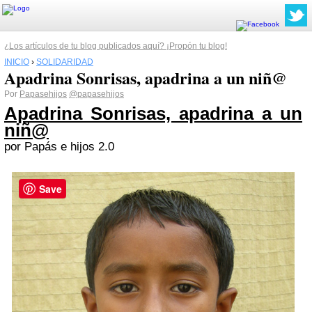
¿Los artículos de tu blog publicados aquí? ¡Propón tu blog!
INICIO
›
SOLIDARIDAD
Apadrina Sonrisas, apadrina a un niñ@
Por
Papasehijos
@papasehijos
Apadrina Sonrisas, apadrina a un
niñ@
por Papás e hijos 2.0
Save