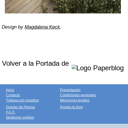
Design by
Magdalena Keck
.
Volver a la Portada de
Inicio
Presentación
Contacto
Condiciones generales
Trabaja con nosotros
Menciones legales
Dossier de Prensa
Propón tu blog
F.A.Q.
Gestionar cookies