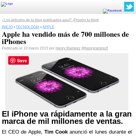
¿Los artículos de tu blog publicados aquí? ¡Propón tu blog!
INICIO
›
TECNOLOGÍA
›
APPLE
Apple ha vendido más de 700 millones de
iPhones
Publicado el 10 marzo 2015 por
Henry Ramirez
@henryramirezf
Save
El iPhone va rápidamente a la gran
marca
de mil millones de ventas.
El CEO de Apple,
Tim Cook
anunció el lunes durante el