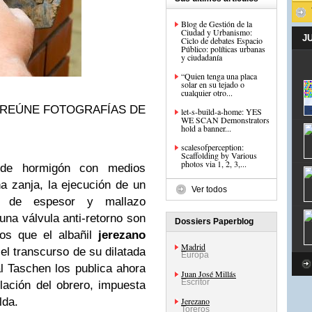
Blog de Gestión de la
Ciudad y Urbanismo:
J
Ciclo de debates Espacio
Público: políticas urbanas
y ciudadanía
“Quien tenga una placa
solar en su tejado o
cualquier otro...
 REÚNE FOTOGRAFÍAS DE
let-s-build-a-home: YES
WE SCAN Demonstrators
hold a banner...
scalesofperception:
Scaffolding by Various
photos via 1, 2, 3,...
 de hormigón con medios
a zanja, la ejecución de un
Ver todos
s de espesor y mallazo
 una válvula anti-retorno son
Dossiers Paperblog
jos que el albañil
jerezano
Madrid
el transcurso de su dilatada
Europa
ial Taschen los publica ahora
Juan José Millás
Escritor
lación del obrero, impuesta
lda.
Jerezano
Toreros