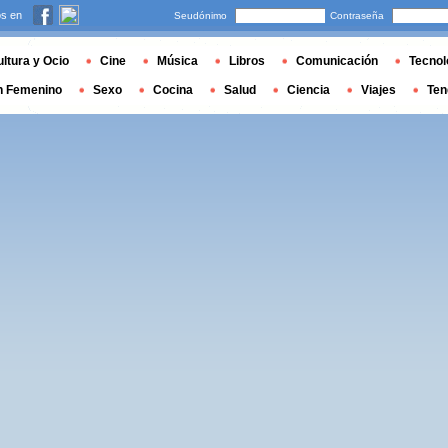
s en
Seudónimo
Contraseña
ltura y Ocio
Cine
Música
Libros
Comunicación
Tecnol
n Femenino
Sexo
Cocina
Salud
Ciencia
Viajes
Ten