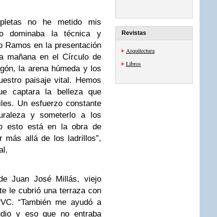
letas no he metido mis
no dominaba la técnica y
Revistas
do Ramos en la presentación
Arquitectura
sta mañana en el Círculo de
Libros
igón, la arena húmeda y los
estro paisaje vital. Hemos
que captara la belleza que
iles. Un esfuerzo constante
uraleza y someterlo a los
do esto está en la obra de
más allá de los ladrillos”,
al.
de Juan José Millás, viejo
te le cubrió una terraza con
 PVC. “También me ayudó a
dio y eso que no entraba