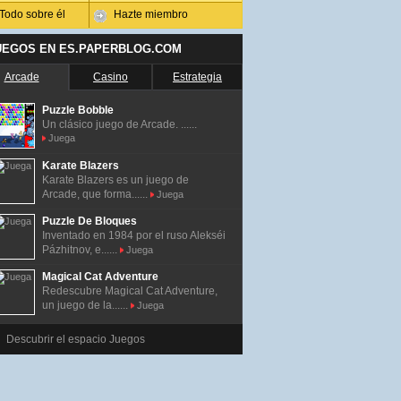
Todo sobre él
Hazte miembro
UEGOS EN ES.PAPERBLOG.COM
Arcade
Casino
Estrategia
Puzzle Bobble
Un clásico juego de Arcade. ......
Juega
Karate Blazers
Karate Blazers es un juego de
Arcade, que forma......
Juega
Puzzle De Bloques
Inventado en 1984 por el ruso Alekséi
Pázhitnov, e......
Juega
Magical Cat Adventure
Redescubre Magical Cat Adventure,
un juego de la......
Juega
Descubrir el espacio Juegos