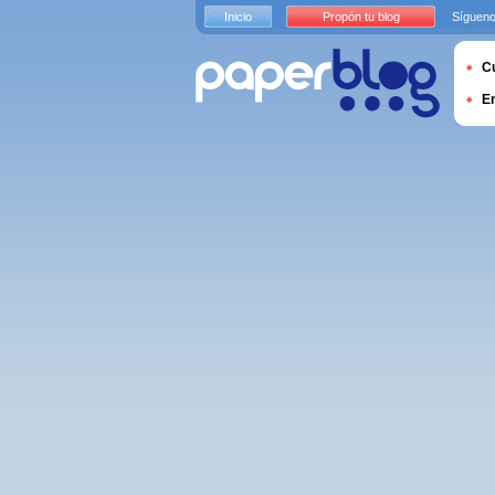
Inicio
Propón tu blog
Sígueno
Cu
E