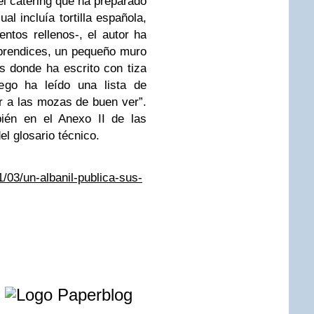
del catering que ha preparado
l incluía tortilla española,
entos rellenos-, el autor ha
aprendices, un pequeño muro
tas donde ha escrito con tiza
ego ha leído una lista de
r a las mozas de buen ver”.
ién en el Anexo II de las
l glosario técnico.
03/un-albanil-publica-sus-
e