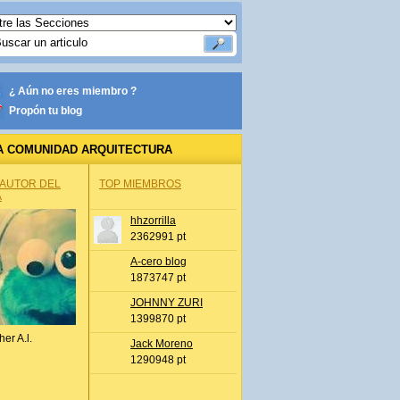
¿ Aún no eres miembro ?
Propón tu blog
A COMUNIDAD ARQUITECTURA
 AUTOR DEL
TOP MIEMBROS
A
hhzorrilla
2362991 pt
A-cero blog
1873747 pt
JOHNNY ZURI
1399870 pt
her A.l.
Jack Moreno
1290948 pt