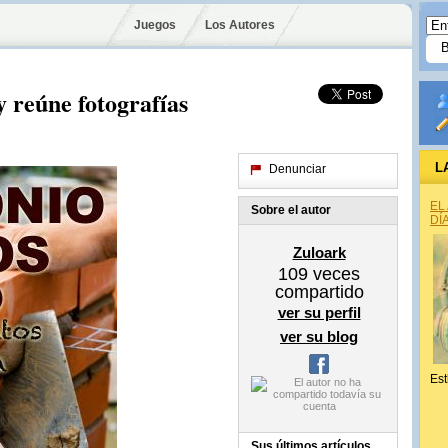
Juegos
Los Autores
y reúne fotografías
L
Denunciar
EL
Sobre el autor
DÍ
Zuloark
109
veces
compartido
ver su perfil
ver su blog
Est
Sus últimos artículos