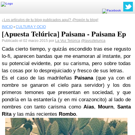
¿Los artículos de tu blog publicados aquí? ¡Propón tu blog!
INICIO
›
CULTURA Y OCIO
[Apuesta Telúrica] Paisana - Paisana Ep
Publicado el 02 marzo 2015 por
La Voz Telúrica
@lavoztelurica
Cada cierto tiempo, y quizás escondido tras ese regusto
lo-fi, aparecen bandas que me enamoran al instante, por
su potencial evidente, por su carisma, pero sobre todas
las cosas por lo desprejuiciado y fresco de sus letras.
Es el caso de las madrileñas
Paisana
(que ya con el
nombre se ganaron el cielo para servidor) y los dos
primeros temones que presentan en sociedad, y que
pondría en la estantería (y en mi corazoncito) al lado de
nombres con tanto carisma como
Aias
,
Mourn
,
Santa
Rita
y las más recientes
Rombo
.