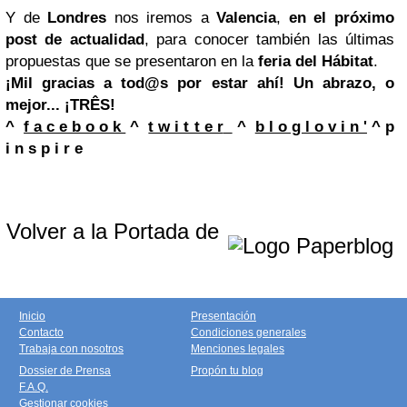
Y de
Londres
nos iremos a
Valencia
,
en el próximo
post de actualidad
, para conocer también las últimas
propuestas que se presentaron en la
feria del Hábitat
.
¡Mil gracias a tod@s por estar ahí!
Un abrazo, o
mejor... ¡TRÊS!
^
f a c e b o o k
^
t w i t t e r
^
b l o g l o v i n '
^
p
i n s p i r e
Volver a la Portada de
Inicio
Presentación
Contacto
Condiciones generales
Trabaja con nosotros
Menciones legales
Dossier de Prensa
Propón tu blog
F.A.Q.
Gestionar cookies