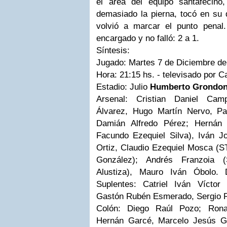
el área del equipo santafecino
demasiado la pierna, tocó en su 
volvió a marcar el punto penal.
encargado y no falló: 2 a 1.
Síntesis:
Jugado: Martes 7 de Diciembre de
Hora: 21:15 hs. - televisado por C
Estadio: Julio
Humberto Grondo
Arsenal:
Cristian Daniel Campe
Álvarez, Hugo Martín Nervo, Pa
Damián Alfredo Pérez; Hernán 
Facundo Ezequiel Silva), Iván J
Ortiz, Claudio Ezequiel Mosca (S
González); Andrés Franzoia 
Alustiza), Mauro Iván Óbolo. 
Suplentes: Catriel Iván Víctor 
Gastón Rubén Esmerado, Sergio 
Colón:
Diego Raúl Pozo; Ronald
Hernán Garcé, Marcelo Jesús Go