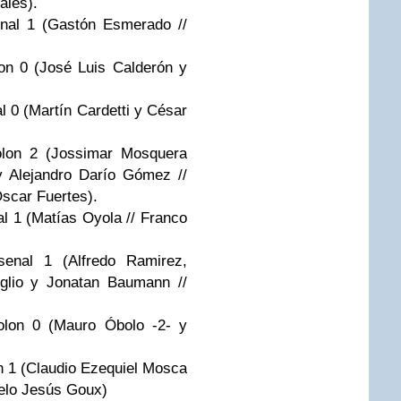
ales).
enal 1 (Gastón Esmerado //
on 0 (José Luis Calderón y
l 0 (Martín Cardetti y César
olon 2 (Jossimar Mosquera
y Alejandro Darío Gómez //
scar Fuertes).
l 1 (Matías Oyola // Franco
senal 1 (Alfredo Ramirez,
glio y Jonatan Baumann //
olon 0 (Mauro Óbolo -2- y
n 1 (Claudio Ezequiel Mosca
celo Jesús Goux)