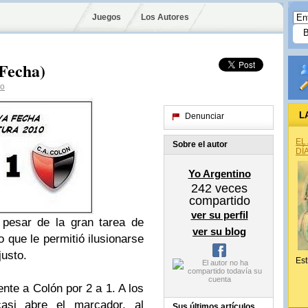
Juegos
Los Autores
 Fecha)
no
L
Denunciar
EL
Sobre el autor
DÍ
Yo Argentino
242
veces
compartido
ver su perfil
 pesar de la gran tarea de
ver su blog
o que le permitió ilusionarse
justo.
Est
nte a Colón por 2 a 1. A los
asi abre el marcador, al
Sus últimos artículos