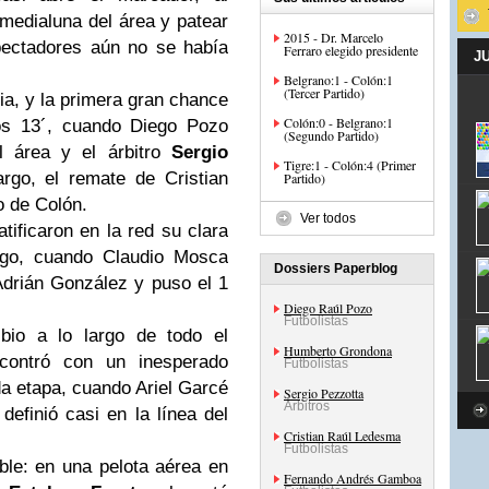
medialuna del área y patear
2015 - Dr. Marcelo
pectadores aún no se había
Ferraro elegido presidente
J
Belgrano:1 - Colón:1
(Tercer Partido)
ria, y la primera gran chance
Colón:0 - Belgrano:1
los 13´, cuando Diego Pozo
(Segundo Partido)
l área y el árbitro
Sergio
Tigre:1 - Colón:4 (Primer
go, el remate de Cristian
Partido)
o de Colón.
Ver todos
tificaron en la red su clara
ego, cuando Claudio Mosca
Dossiers Paperblog
drián González y puso el 1
Diego Raúl Pozo
Futbolistas
bio a lo largo de todo el
Humberto Grondona
contró con un inesperado
Futbolistas
da etapa, cuando Ariel Garcé
Sergio Pezzotta
Árbitros
efinió casi en la línea del
Cristian Raúl Ledesma
Futbolistas
ble: en una pelota aérea en
Fernando Andrés Gamboa