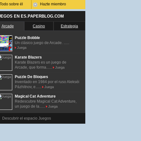
Todo sobre él
Hazte miembro
UEGOS EN ES.PAPERBLOG.COM
Arcade
Casino
Estrategia
Puzzle Bobble
Un clásico juego de Arcade. ......
Juega
Karate Blazers
Karate Blazers es un juego de
Arcade, que forma......
Juega
Puzzle De Bloques
Inventado en 1984 por el ruso Alekséi
Pázhitnov, e......
Juega
Magical Cat Adventure
Redescubre Magical Cat Adventure,
un juego de la......
Juega
Descubrir el espacio Juegos