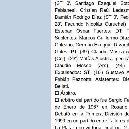
(ST 0', Santiago Ezequiel So
Fabianesi, Cristian Raúl Ledes
Damián Rodrigo Díaz (ST 0', Fed
28', Facundo Nicolás Curuchet) 
Esteban Oscar Fuertes. DT: 
Suplentes: Marcos Guillermo Díaz
Galeano, Germán Ezequiel Rivarol
Goles:
PT: (39') Claudio Mosca (A
(Col), (23') Matías Alustiza -pen-
Claudio Mosca (Ars), (44') 
Expulsados: ST: (16') Gustavo Al
Fabián Pezzotta. Asistentes: 
Bellati.
El Árbitro.
El árbitro del partido fue Sergio 
de Enero de 1967 en Rosario, d
Debutó en la Primera División de
1999 en un partido entre Talleres
La Plata, con victoria local por 