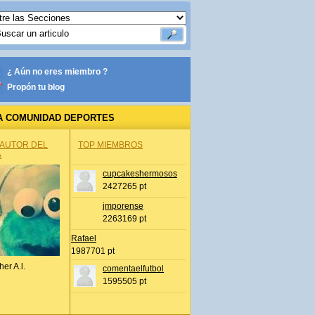
¿ Aún no eres miembro ?
Propón tu blog
A COMUNIDAD DEPORTES
 AUTOR DEL
TOP MIEMBROS
A
cupcakeshermosos
2427265 pt
jmporense
2263169 pt
Rafael
1987701 pt
her A.l.
comentaelfutbol
1595505 pt