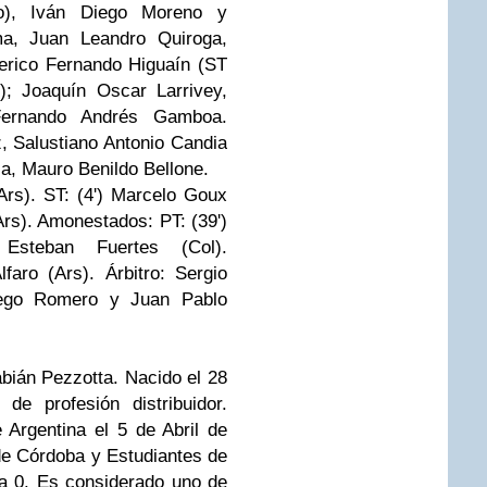
to), Iván Diego Moreno y
ma, Juan Leandro Quiroga,
erico Fernando Higuaín (ST
); Joaquín Oscar Larrivey,
Fernando Andrés Gamboa.
, Salustiano Antonio Candia
a, Mauro Benildo Bellone.
rs). ST: (4') Marcelo Goux
(Ars). Amonestados: PT: (39')
Esteban Fuertes (Col).
faro (Ars). Árbitro: Sergio
Diego Romero y Juan Pablo
Fabián Pezzotta. Nacido el 28
e profesión distribuidor.
 Argentina el 5 de Abril de
 de Córdoba y Estudiantes de
2 a 0. Es considerado uno de