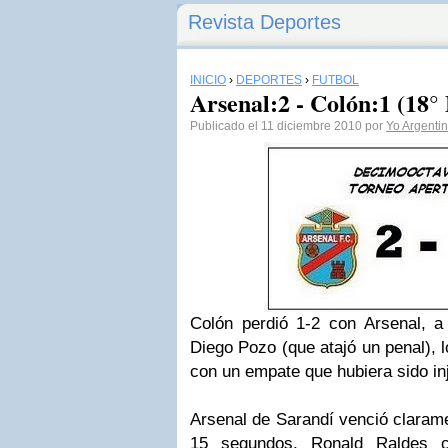
Revista Deportes
INICIO
›
DEPORTES
›
FÚTBOL
Arsenal:2 - Colón:1 (18°
Publicado el 11 diciembre 2010 por
Yo Argenti
Colón perdió 1-2 con Arsenal, a
Diego Pozo (que atajó un penal), l
con un empate que hubiera sido in
Arsenal de Sarandí venció clarame
15 segundos, Ronald Raldes c