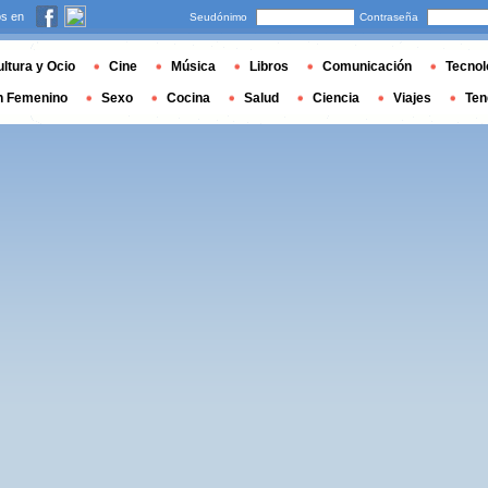
s en
Seudónimo
Contraseña
ltura y Ocio
Cine
Música
Libros
Comunicación
Tecnol
n Femenino
Sexo
Cocina
Salud
Ciencia
Viajes
Ten