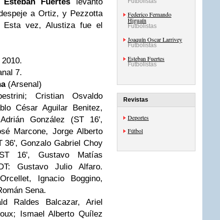
,
Esteban Fuertes
levantó
Futbolistas
despeje a Ortiz, y Pezzotta
Federico Fernando
Higuaín
 Esta vez, Alustiza fue el
Futbolistas
Joaquín Oscar Larrivey
Futbolistas
Esteban Fuertes
 2010.
Futbolistas
anal 7.
na
(Arsenal)
strini; Cristian Osvaldo
Revistas
blo César Aguilar Benitez,
Deportes
Adrián González (ST 16',
osé Marcone, Jorge Alberto
Fútbol
T 36', Gonzalo Gabriel Choy
(ST 16', Gustavo Matías
DT: Gustavo Julio Alfaro.
Orcellet, Ignacio Boggino,
Román Sena.
 Raldes Balcazar, Ariel
ux; Ismael Alberto Quílez