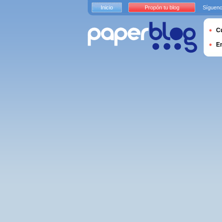
Inicio
Propón tu blog
Sígueno
Cu
E