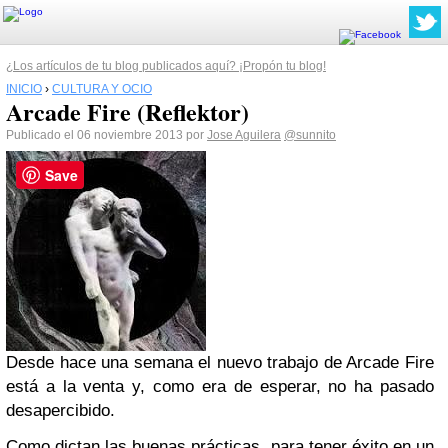
¿Los artículos de tu blog publicados aquí? ¡Propón tu blog!
INICIO
›
CULTURA Y OCIO
Arcade Fire (Reflektor)
Publicado el 06 noviembre 2013 por
Jose Aguilera
@sunnito
Save
Desde hace una semana el nuevo trabajo de Arcade Fire
está a la venta y, como era de esperar, no ha pasado
desapercibido.
Como dictan las buenas prácticas, para tener éxito en un