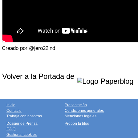
Creado por @jero22ind
Volver a la Portada de
Inicio
Presentación
Contacto
Condiciones generales
Trabaja con nosotros
Menciones legales
Dossier de Prensa
Propón tu blog
F.A.Q.
Gestionar cookies