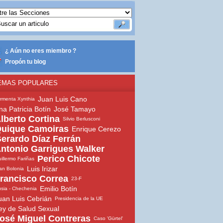
¿ Aún no eres miembro ?
Propón tu blog
EMAS POPULARES
Juan Luis Cano
rmenta Xynthia
na Patricia Botín
José Tamayo
lberto Cortina
Silvio Berlusconi
uique Camoiras
Enrique Cerezo
erardo Díaz Ferrán
ntonio Garrigues Walker
Perico Chicote
illermo Fariñas
Luis Irizar
an Bolonia
rancisco Correa
23-F
Emilio Botín
sia - Chechenia
uan Luis Cebrián
Presidencia de la UE
ey de Salud Sexual
osé Miguel Contreras
Caso 'Gürtel'