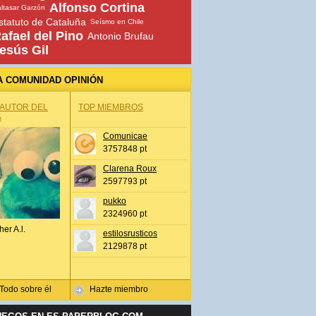
Alfonso Cortina
ltasar Garzón
statuto de Cataluña
Seísmo en Chile
afael del Pino
Antonio Brufau
esús Gil
A COMUNIDAD OPINIÓN
 AUTOR DEL
TOP MIEMBROS
A
Comunicae
3757848 pt
Clarena Roux
2597793 pt
pukko
2324960 pt
her A.l.
estilosrusticos
2129878 pt
Todo sobre él
Hazte miembro