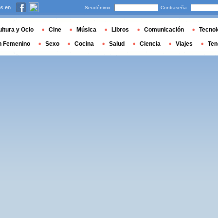
s en
Seudónimo
Contraseña
ltura y Ocio
Cine
Música
Libros
Comunicación
Tecnol
n Femenino
Sexo
Cocina
Salud
Ciencia
Viajes
Ten