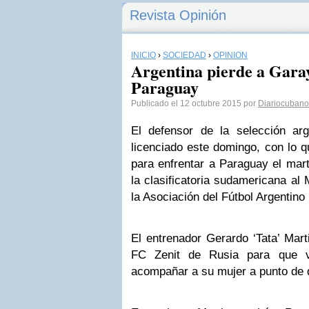
Revista Opinión
INICIO
›
SOCIEDAD
›
OPINIÓN
Argentina pierde a Gara
Paraguay
Publicado el 12 octubre 2015 por
Diariocubano
El defensor de la selección ar
licenciado este domingo, con lo q
para enfrentar a Paraguay el mar
la clasificatoria sudamericana al
la Asociación del Fútbol Argentino
El entrenador Gerardo ‘Tata’ Marti
FC Zenit de Rusia para que v
acompañar a su mujer a punto de d