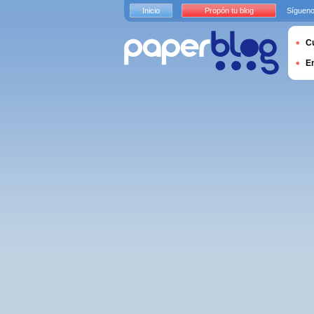
Inicio
Propón tu blog
Sígueno
Cu
E