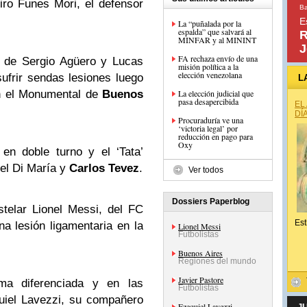
ro Funes Mori, el defensor
Ba
E
La “puñalada por la
espalda” que salvará al
R
MINFAR y al MININT
J
FA rechaza envío de una
 de Sergio Agüero y Lucas
misión política a la
elección venezolana
ufrir sendas lesiones luego
L
en el Monumental de
Buenos
La elección judicial que
pasa desapercibida
EL
DÍ
Procuraduría ve una
‘victoria legal’ por
reducción en pago para
Oxy
en doble turno y el ‘Tata’
el Di María y
Carlos Tevez
.
Ver todos
Dossiers Paperblog
telar Lionel Messi, del FC
Est
a lesión ligamentaria en la
Lionel Messi
Futbolistas
Buenos Aires
Regiones del mundo
Javier Pastore
a diferenciada y en las
Futbolistas
uiel Lavezzi, su compañero
Ezequiel Lavezzi