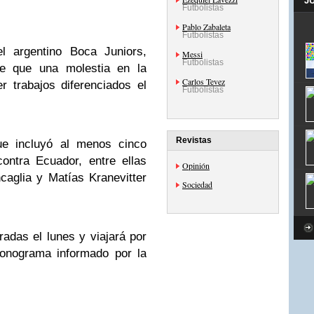
J
Futbolistas
Pablo Zabaleta
Futbolistas
l argentino Boca Juniors,
Messi
Futbolistas
de que una molestia en la
Carlos Tevez
r trabajos diferenciados el
Futbolistas
Revistas
ue incluyó al menos cinco
ontra Ecuador, entre ellas
Opinión
aglia y Matías Kranevitter
Sociedad
radas el lunes y viajará por
ronograma informado por la