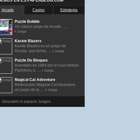
UEGOS EN ES.PAPERBLOG.COM
Arcade
Casino
Estrategia
Puzzle Bobble
Un clásico juego de Arcade. ......
Juega
Karate Blazers
Karate Blazers es un juego de
Arcade, que forma......
Juega
Puzzle De Bloques
Inventado en 1984 por el ruso Alekséi
Pázhitnov, e......
Juega
Magical Cat Adventure
Redescubre Magical Cat Adventure,
un juego de la......
Juega
Descubrir el espacio Juegos