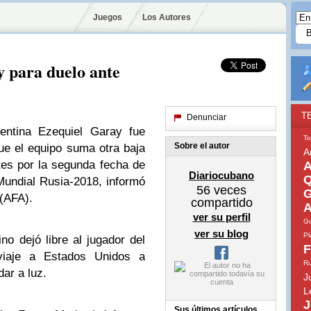
Juegos
Los Autores
y para duelo ante
T
Denunciar
gentina Ezequiel Garay fue
To
Sobre el autor
ue el equipo suma otra baja
A
tes por la segunda fecha de
A
Diariocubano
Q
 Mundial Rusia-2018, informó
56
veces
G
 (AFA).
compartido
A
ver su perfil
Gu
ver su blog
Pl
no dejó libre al jugador del
F
iaje a Estados Unidos a
Ru
ar a luz.
J
L
J
Sus últimos artículos