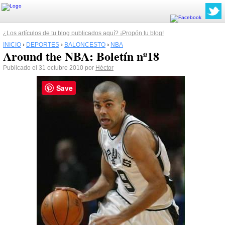
¿Los artículos de tu blog publicados aquí? ¡Propón tu blog!
INICIO
›
DEPORTES
›
BALONCESTO
›
NBA
Around the NBA: Boletín nº18
Publicado el 31 octubre 2010 por
Héctor
Save