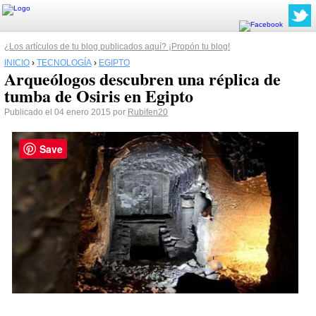
¿Los artículos de tu blog publicados aquí? ¡Propón tu blog!
INICIO
›
TECNOLOGÍA
›
EGIPTO
Arqueólogos descubren una réplica de
tumba de Osiris en Egipto
Publicado el 04 enero 2015 por
Rubifen20
Save