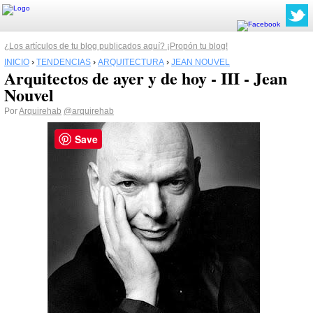
¿Los artículos de tu blog publicados aquí? ¡Propón tu blog!
INICIO
›
TENDENCIAS
›
ARQUITECTURA
›
JEAN NOUVEL
Arquitectos de ayer y de hoy - III - Jean
Nouvel
Por
Arquirehab
@arquirehab
Save