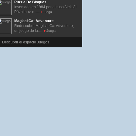
Puzzle De Bloques
Inventado en 1984 por el ruso Alekséi
Pázhitnov, e......
Juega
Magical Cat Adventure
Redescubre Magical Cat Adventure,
un juego de la......
Juega
Descubrir el espacio Juegos