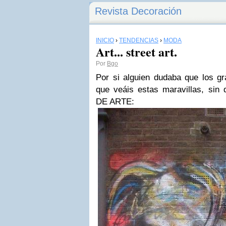
Revista Decoración
INICIO
›
TENDENCIAS
›
MODA
Art... street art.
Por
Bgo
Por si alguien dudaba que los gra
que veáis estas maravillas, s
DE ARTE: