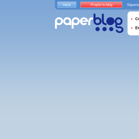
Inicio
Propón tu blog
Sígueno
Cu
E