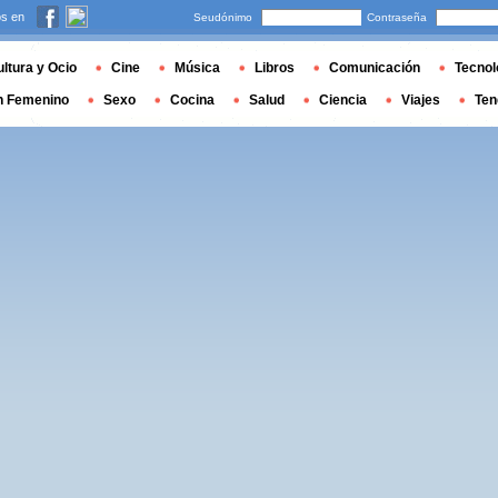
s en
Seudónimo
Contraseña
ltura y Ocio
Cine
Música
Libros
Comunicación
Tecnol
n Femenino
Sexo
Cocina
Salud
Ciencia
Viajes
Ten