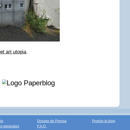
et art utopia
.
e
ón
Dossier de Prensa
Propón tu blog
s generales
F.A.Q.