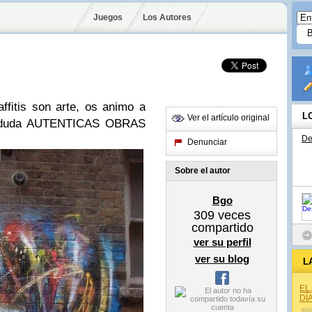
Juegos
Los Autores
ffitis son arte, os animo a
L
Ver el artículo original
in duda AUTENTICAS OBRAS
De
Denunciar
Sobre el autor
Bgo
309
veces
compartido
ver su perfil
ver su blog
L
EL
DÍ