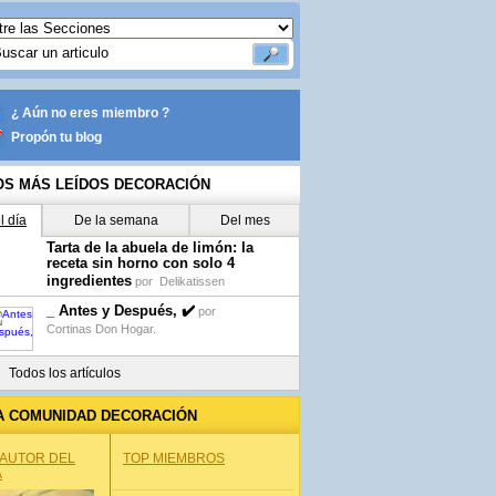
¿ Aún no eres miembro ?
Propón tu blog
OS MÁS LEÍDOS DECORACIÓN
l día
De la semana
Del mes
Tarta de la abuela de limón: la
receta sin horno con solo 4
ingredientes
por
Delikatissen
_ Antes y Después, ✔️
por
Cortinas Don Hogar.
Todos los artículos
A COMUNIDAD DECORACIÓN
 AUTOR DEL
TOP MIEMBROS
A