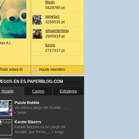
Mesh
5629765 pt
sepelaci
3268535 pt
silviainterblog
2945919 pt
her A.l.
tururu
2717317 pt
Todo sobre él
Hazte miembro
UEGOS EN ES.PAPERBLOG.COM
Arcade
Casino
Estrategia
Puzzle Bobble
Un clásico juego de Arcade. ......
Juega
Karate Blazers
Karate Blazers es un juego de
Arcade, que forma......
Juega