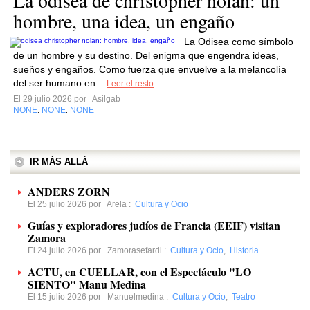
La odisea de christopher nolan: un
hombre, una idea, un engaño
La Odisea como símbolo
de un hombre y su destino. Del enigma que engendra ideas,
sueños y engaños. Como fuerza que envuelve a la melancolía
del ser humano en...
Leer el resto
El 29 julio 2026 por
Asilgab
NONE
NONE
NONE
,
,
IR MÁS ALLÁ
ANDERS ZORN
El 25 julio 2026 por
Arela
:
Cultura y Ocio
Guías y exploradores judíos de Francia (EEIF) visitan
Zamora
El 24 julio 2026 por
Zamorasefardi
:
Cultura y Ocio
,
Historia
ACTU, en CUELLAR, con el Espectáculo "LO
SIENTO" Manu Medina
El 15 julio 2026 por
Manuelmedina
:
Cultura y Ocio
,
Teatro