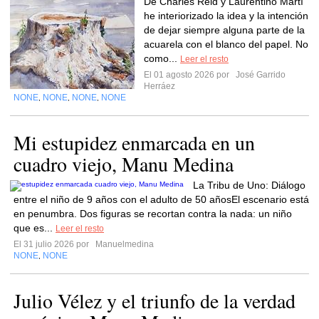
De Charles Reid y Laurentino Martí
he interiorizado la idea y la intención
de dejar siempre alguna parte de la
acuarela con el blanco del papel. No
como...
Leer el resto
El 01 agosto 2026 por
José Garrido
Herráez
NONE
NONE
NONE
NONE
,
,
,
Mi estupidez enmarcada en un
cuadro viejo, Manu Medina
La Tribu de Uno: Diálogo
entre el niño de 9 años con el adulto de 50 añosEl escenario está
en penumbra. Dos figuras se recortan contra la nada: un niño
que es...
Leer el resto
El 31 julio 2026 por
Manuelmedina
NONE
NONE
,
Julio Vélez y el triunfo de la verdad