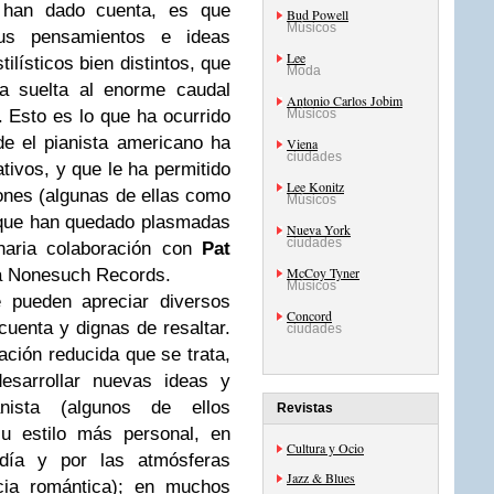
 han dado cuenta, es que
Bud Powell
Músicos
us pensamientos e ideas
Lee
ilísticos bien distintos, que
Moda
da suelta al enorme caudal
Antonio Carlos Jobim
. Esto es lo que ha ocurrido
Músicos
e el pianista americano ha
Viena
ciudades
tivos, y que le ha permitido
Lee Konitz
ones (algunas de ellas como
Músicos
 que han quedado plasmadas
Nueva York
ciudades
naria colaboración con
Pat
McCoy Tyner
ca Nonesuch Records.
Músicos
 pueden apreciar diversos
Concord
cuenta y dignas de resaltar.
ciudades
mación reducida que se trata,
esarrollar nuevas ideas y
nista (algunos de ellos
Revistas
su estilo más personal, en
Cultura y Ocio
odía y por las atmósferas
Jazz & Blues
ncia romántica); en muchos