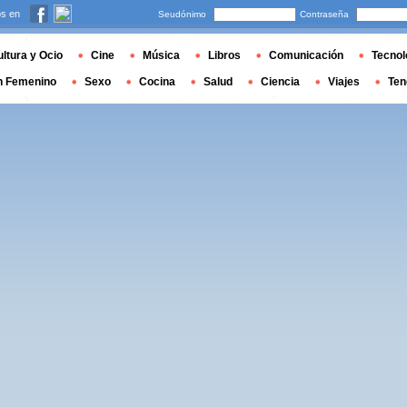
s en
Seudónimo
Contraseña
ltura y Ocio
Cine
Música
Libros
Comunicación
Tecnol
n Femenino
Sexo
Cocina
Salud
Ciencia
Viajes
Ten