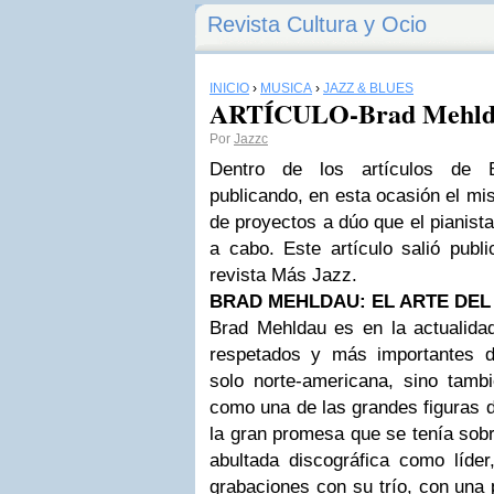
Revista Cultura y Ocio
INICIO
›
MÚSICA
›
JAZZ & BLUES
ARTÍCULO-Brad Mehldau
Por
Jazzc
Dentro de los artículos de 
publicando, en esta ocasión el mis
de proyectos a dúo que el pianist
a cabo. Este artículo salió pub
revista Más Jazz.
BRAD MEHLDAU: EL ARTE DEL
Brad Mehldau es en la actualid
respetados y más importantes d
solo norte-americana, sino tamb
como una de las grandes figuras d
la gran promesa que se tenía sob
abultada discográfica como líde
grabaciones con su trío, con una 