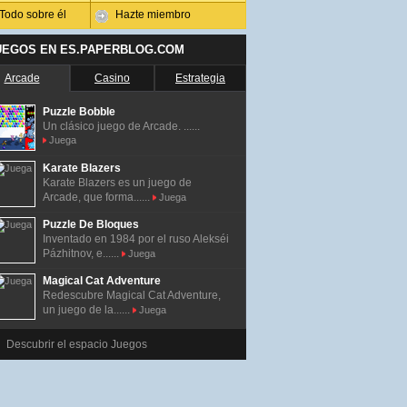
Todo sobre él
Hazte miembro
UEGOS EN ES.PAPERBLOG.COM
Arcade
Casino
Estrategia
Puzzle Bobble
Un clásico juego de Arcade. ......
Juega
Karate Blazers
Karate Blazers es un juego de
Arcade, que forma......
Juega
Puzzle De Bloques
Inventado en 1984 por el ruso Alekséi
Pázhitnov, e......
Juega
Magical Cat Adventure
Redescubre Magical Cat Adventure,
un juego de la......
Juega
Descubrir el espacio Juegos