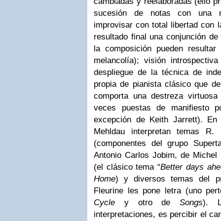
cambiadas y reelaboradas (ello p
sucesión de notas con una m
improvisar con total libertad con 
resultado final una conjunción de
la composición pueden resultar
melancolía); visión introspectiv
despliegue de la técnica de in
propia de pianista clásico que d
comporta una destreza virtuosa
veces puestas de manifiesto p
excepción de Keith Jarrett). En 
Mehldau interpretan temas R.
(componentes del grupo Supert
Antonio Carlos Jobim, de Michel
(el clásico tema “
Better days ah
Home
) y diversos temas del p
Fleurine les pone letra (uno pe
Cycle
y otro de
Songs
). 
interpretaciones, es percibir el ca