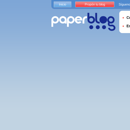
Inicio
Propón tu blog
Sígueno
Cu
E