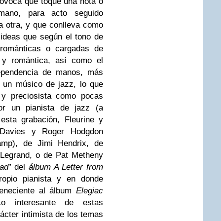
rovoca que toque una nota o
ano, para acto seguido
la otra, y que conlleva como
 ideas que según el tono de
 románticas o cargadas de
a y romántica, así como el
dependencia de manos, más
e un músico de jazz, lo que
 y preciosista como pocas
or un pianista de jazz (a
esta grabación, Fleurine y
 Davies y Roger Hodgdon
amp), de Jimi Hendrix, de
 Legrand, o de Pat Metheny
ead
” del
álbum A Letter from
ropio pianista y en donde
rteneciente al álbum
Elegiac
Lo interesante de estas
rácter intimista de los temas