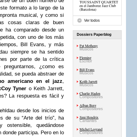
tarse de un buen numero de
TOUSSAINT QUARTET
en el Jamboree Jazz Club
te formato a lo largo de la
(Barcelona)
impronta musical, y como si
Ver todos
las cosas claras de buen
 le ha comparado desde un
Dossiers Paperblog
epetida, con uno de los más
tiempos, Bill Evans, y más
Pat Metheny
Músicos
ldau siempre se ha sentido
Fleming
es por parte de la crítica
Escritor
e preguntarnos, ¿como es
Bill Evans
lidad, se pueda abstraer de
Músicos
ano americano en el jazz
,
Keith Jarrett
Músicos
cCoy Tyner
o Keith Jarrett,
Charlie Haden
es? La respuesta es fácil y
Compositores
Alban Berg
Compositores
hldau desde los inicios de
Jimi Hendrix
s de su “Arte del trío”, ha
Cantantes
y ostensible, quedándose
Michel Legrand
n donde participa. Pero en lo
Compositores