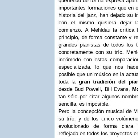
queriendo de forma expresa apar
importantes formaciones que en es
historia del jazz, han dejado su 
con el mismo quisiera dejar 
comienzo.
A Mehldau la crítica
principio, de forma constante y r
grandes pianistas de todos los 
concretamente con su trío. Meh
incómodo con estas comparacion
especializada, lo que nos hac
posible que un músico en la actua
toda la
gran tradición del pi
desde Bud Powell, Bill Evans,
M
tan sólo por citar algunos nombr
sencilla, es imposible.
Pero la concepción musical de Me
su trío, y de los cinco volúmene
evolucionado de forma clara 
reflejada en todos los proyectos e