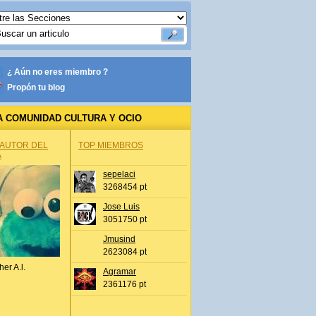
¿ Aún no eres miembro ?
Propón tu blog
A COMUNIDAD CULTURA Y OCIO
 AUTOR DEL
TOP MIEMBROS
A
sepelaci
3268454 pt
Jose Luis
3051750 pt
Jmusind
2623084 pt
her A.l.
Agramar
2361176 pt