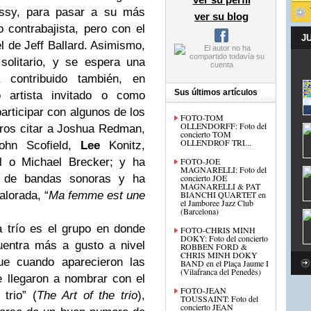
ossy, para pasar a su más
ver su blog
 contrabajista, pero con el
J
el de Jeff Ballard. Asimismo,
solitario, y se espera una
 contribuido también, en
Sus últimos artículos
 artista invitado o como
participar con algunos de los
FOTO-TOM
OLLENDORFF: Foto del
tros citar a Joshua Redman,
concierto TOM
OLLENDROF TRI...
John Scofield,
Lee
Konitz,
l o Michael Brecker; y ha
FOTO-JOE
MAGNARELLI: Foto del
o de bandas sonoras y ha
concierto JOE
MAGNARELLI & PAT
lorada, “
Ma femme est une
BIANCHI QUARTET en
el Jamboree Jazz Club
(Barcelona)
 trío es el grupo en donde
FOTO-CHRIS MINH
DOKY: Foto del concierto
uentra más a gusto a nivel
ROBBEN FORD &
CHRIS MINH DOKY
que cuando aparecieron las
BAND en el Plaça Jaume I
(Vilafranca del Penedès)
 llegaron a nombrar con el
FOTO-JEAN
 trio” (
The Art of the trio
),
TOUSSAINT: Foto del
concierto JEAN