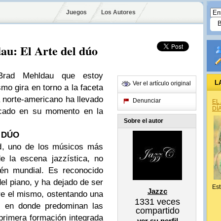
Juegos
Los Autores
: El Arte del dúo
Brad Mehldau que estoy
L
Ver el artículo original
mo gira en torno a la faceta
a norte-americano ha llevado
Denunciar
EL
DÍ
licado en su momento en la
Sobre el autor
 DÚO
ad, uno de los músicos más
e la escena jazzística, no
ién mundial. Es reconocido
el piano, y ha dejado de ser
Est
Jazzc
re el mismo, ostentando una
1331
veces
r, en donde predominan las
compartido
primera formación integrada
ver su perfil