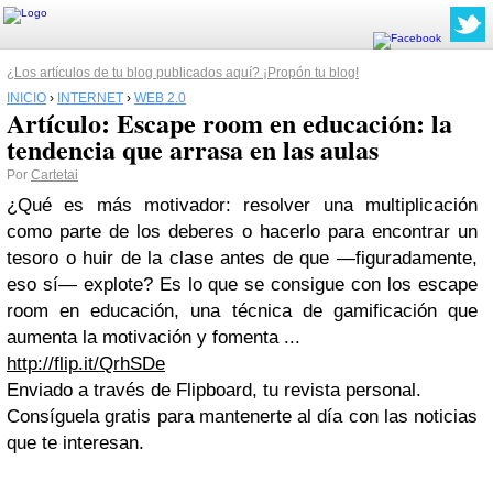
¿Los artículos de tu blog publicados aquí? ¡Propón tu blog!
INICIO
›
INTERNET
›
WEB 2.0
Artículo: Escape room en educación: la
tendencia que arrasa en las aulas
Por
Cartetai
¿Qué es más motivador: resolver una multiplicación
como parte de los deberes o hacerlo para encontrar un
tesoro o huir de la clase antes de que —figuradamente,
eso sí— explote? Es lo que se consigue con los escape
room en educación, una técnica de gamificación que
aumenta la motivación y fomenta ...
http://flip.it/QrhSDe
Enviado a través de Flipboard, tu revista personal.
Consíguela gratis para mantenerte al día con las noticias
que te interesan.