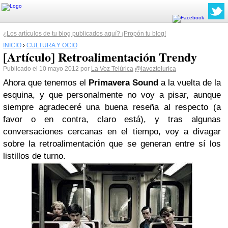
¿Los artículos de tu blog publicados aquí? ¡Propón tu blog!
INICIO
›
CULTURA Y OCIO
[Artículo] Retroalimentación Trendy
Publicado el 10 mayo 2012 por
La Voz Telúrica
@lavoztelurica
Ahora que tenemos el
Primavera
Sound
a la vuelta de la
esquina, y que personalmente no voy a pisar, aunque
siempre agradeceré una buena reseña al respecto (a
favor o en contra, claro está), y tras algunas
conversaciones cercanas en el tiempo, voy a divagar
sobre la retroalimentación que se generan entre sí los
listillos de turno.