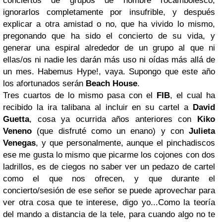
conciertos de grupos de nombre rocambolesco,
ignorarlos completamente por insufrible, y después
explicar a otra amistad o no, que ha vivido lo mismo,
pregonando que ha sido el concierto de su vida, y
generar una espiral alrededor de un grupo al que ni
ellas/os ni nadie les darán más uso ni oídas más allá de
un mes. Habemus Hype!, vaya. Supongo que este año
los afortunados serán
Beach House
.
Tres cuartos de lo mismo pasa con el
FIB
, el cual ha
recibido la ira talibana al incluir en su cartel a
David
Guetta
, cosa ya ocurrida años anteriores con
Kiko
Veneno
(que disfruté como un enano) y con
Julieta
Venegas
, y que personalmente, aunque el pinchadiscos
ese me gusta lo mismo que picarme los cojones con dos
ladrillos, es de ciegos no saber ver un pedazo de cartel
como el que nos ofrecen, y que durante el
concierto/sesión de ese señor se puede aprovechar para
ver otra cosa que te interese, digo yo...Como la teoría
del mando a distancia de la tele, para cuando algo no te