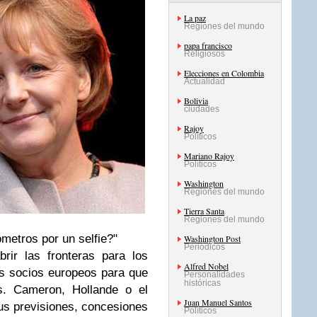
La paz
Regiones del mundo
papa francisco
Religiosos
Elecciones en Colombia
Actualidad
Bolivia
ciudades
Rajoy
Políticos
Mariano Rajoy
Políticos
Washington
Regiones del mundo
Tierra Santa
Regiones del mundo
metros por un selfie?"
Washington Post
Periódicos
rir las fronteras para los
Alfred Nobel
us socios europeos para que
Personalidades
históricas
es. Cameron, Hollande o el
Juan Manuel Santos
sus previsiones, concesiones
Políticos