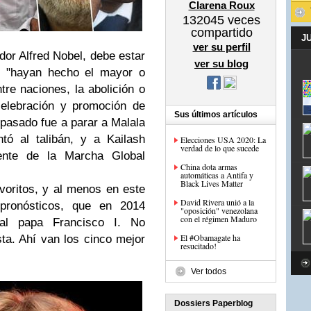
Clarena Roux
132045
veces
compartido
J
ver su perfil
dor Alfred Nobel, debe estar
ver su blog
e "hayan hecho el mayor o
ntre naciones, la abolición o
celebración y promoción de
Sus últimos artículos
 pasado fue a parar a Malala
tó al talibán, y a Kailash
Elecciones USA 2020: La
verdad de lo que sucede
idente de la Marcha Global
China dota armas
automáticas a Antifa y
Black Lives Matter
oritos, y al menos en este
David Rivera unió a la
 pronósticos, que en 2014
"oposición" venezolana
con el régimen Maduro
al papa Francisco I. No
El #Obamagate ha
ista. Ahí van los cinco mejor
resucitado!
Ver todos
Dossiers Paperblog