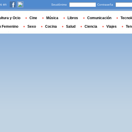
s en
Seudónimo
Contraseña
ltura y Ocio
Cine
Música
Libros
Comunicación
Tecnol
n Femenino
Sexo
Cocina
Salud
Ciencia
Viajes
Ten