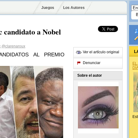
Juegos
Los Autores
c candidato a Nobel
x
@clarenaroux
L
Ver el artículo original
ANDIDATOS AL PREMIO
Denunciar
EL
DÍ
Sobre el autor
Est