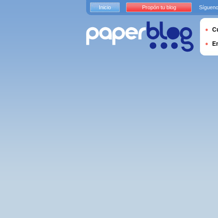
Inicio
Propón tu blog
Sígueno
Cu
E