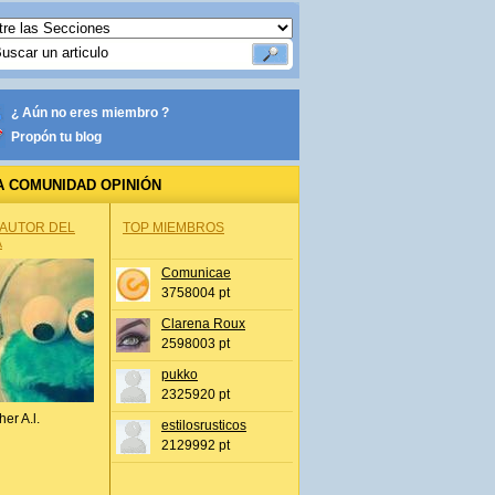
¿ Aún no eres miembro ?
Propón tu blog
A COMUNIDAD OPINIÓN
 AUTOR DEL
TOP MIEMBROS
A
Comunicae
3758004 pt
Clarena Roux
2598003 pt
pukko
2325920 pt
her A.l.
estilosrusticos
2129992 pt