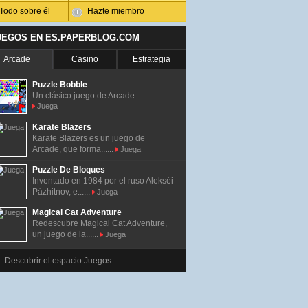
Todo sobre él
Hazte miembro
UEGOS EN ES.PAPERBLOG.COM
Arcade
Casino
Estrategia
Puzzle Bobble
Un clásico juego de Arcade. ......
Juega
Karate Blazers
Karate Blazers es un juego de
Arcade, que forma......
Juega
Puzzle De Bloques
Inventado en 1984 por el ruso Alekséi
Pázhitnov, e......
Juega
Magical Cat Adventure
Redescubre Magical Cat Adventure,
un juego de la......
Juega
Descubrir el espacio Juegos