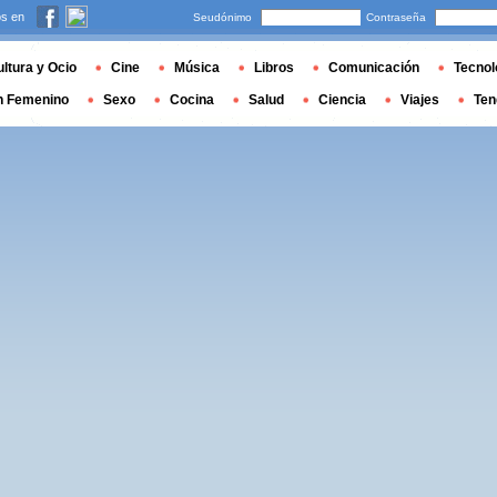
s en
Seudónimo
Contraseña
ltura y Ocio
Cine
Música
Libros
Comunicación
Tecnol
n Femenino
Sexo
Cocina
Salud
Ciencia
Viajes
Ten