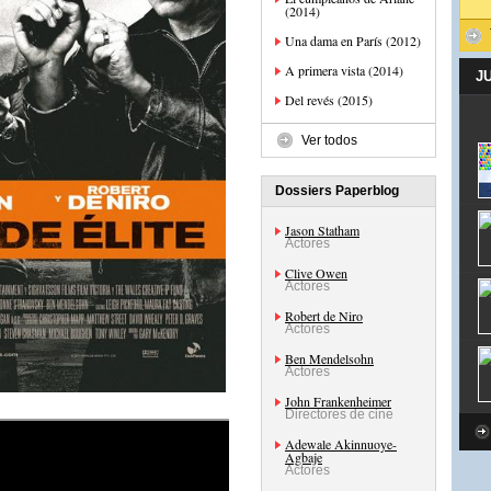
(2014)
Una dama en París (2012)
A primera vista (2014)
J
Del revés (2015)
Ver todos
Dossiers Paperblog
Jason Statham
Actores
Clive Owen
Actores
Robert de Niro
Actores
Ben Mendelsohn
Actores
John Frankenheimer
Directores de cine
Adewale Akinnuoye-
Agbaje
Actores