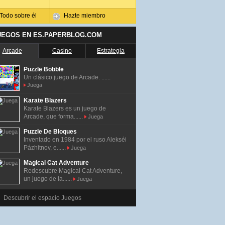
Todo sobre él
Hazte miembro
UEGOS EN ES.PAPERBLOG.COM
Arcade
Casino
Estrategia
Puzzle Bobble
Un clásico juego de Arcade. ......
Juega
Karate Blazers
Karate Blazers es un juego de
Arcade, que forma......
Juega
Puzzle De Bloques
Inventado en 1984 por el ruso Alekséi
Pázhitnov, e......
Juega
Magical Cat Adventure
Redescubre Magical Cat Adventure,
un juego de la......
Juega
Descubrir el espacio Juegos