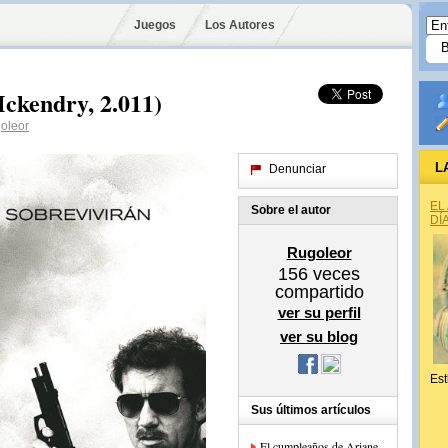
Juegos
Los Autores
Mckendry, 2.011)
oleor
L
Denunciar
EL
Sobre el autor
DÍ
Rugoleor
156
veces
compartido
ver su perfil
ver su blog
Est
Sus últimos artículos
El cumpleaños de Ariane