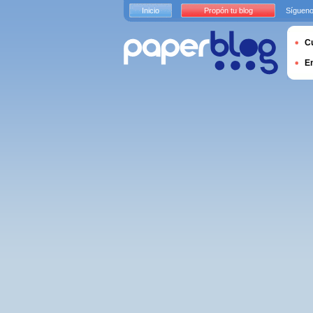
Inicio
Propón tu blog
Sígueno
Cu
E