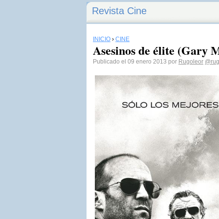
Revista Cine
INICIO
›
CINE
Asesinos de élite (Gary 
Publicado el 09 enero 2013 por
Rugoleor
@rug