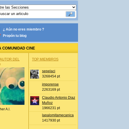
¿ Aún no eres miembro ?
Propón tu blog
A COMUNIDAD CINE
 AUTOR DEL
TOP MIEMBROS
A
sepelaci
3268454 pt
jmporense
2263169 pt
Claudio Antonio Diaz
Muñoz
1966231 pt
her A.l.
lapalomitamecanica
1417930 pt