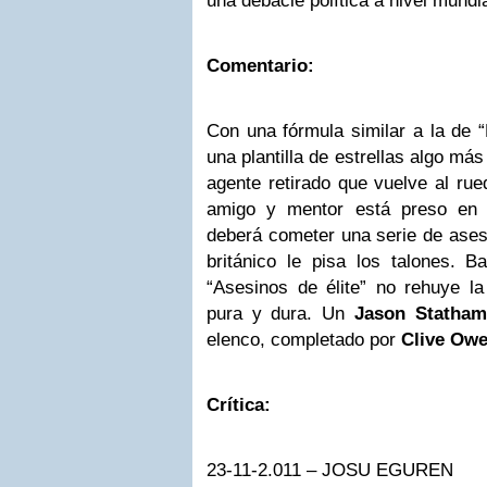
una debacle política a nivel mundia
Comentario:
Con una fórmula similar a la de 
una plantilla de estrellas algo más
agente retirado que vuelve al ru
amigo y mentor está preso en u
deberá cometer una serie de ases
británico le pisa los talones. B
“Asesinos de élite” no rehuye la 
pura y dura. Un
Jason Statham
elenco, completado por
Clive Ow
Crítica:
23-11-2.011 – JOSU EGUREN