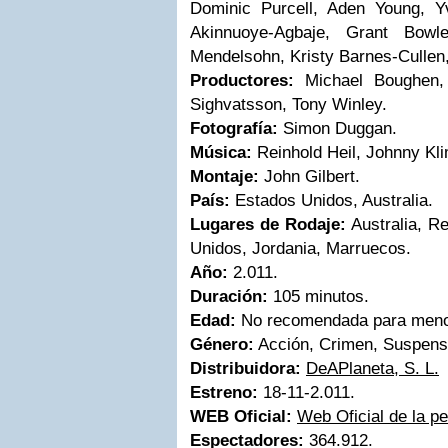
Dominic Purcell, Aden Young, Y
Akinnuoye-Agbaje, Grant Bowl
Mendelsohn, Kristy Barnes-Cullen
Productores:
Michael Boughen,
Sighvatsson, Tony Winley.
Fotografía:
Simon Duggan.
Música:
Reinhold Heil, Johnny Kl
Montaje:
John Gilbert.
País:
Estados Unidos, Australia.
Lugares de Rodaje:
Australia, R
Unidos, Jordania, Marruecos.
Año:
2.011.
Duración:
105 minutos.
Edad:
No recomendada para meno
Género:
Acción, Crimen, Suspens
Distribuidora:
DeAPlaneta, S. L.
Estreno:
18-11-2.011.
WEB Oficial:
Web Oficial de la p
Espectadores:
364.912.