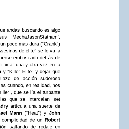
 que andas buscando es algo
sus MechaJasonStatham’,
 un poco más dura (“Crank”)
sesinos de élite” se le va la
aberse emboscado detrás de
 picar una y otra vez en la
m
y “Killer Elite” y dejar que
allazo de acción sudorosa
as cuando, en realidad, nos
ller’, que se lía el turbante
las que se intercalan ‘set
dry
articula una suerte de
hael Mann
(“Heat”) y
John
a complicidad de un
Robert
ión saltando de rodaje en