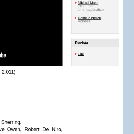
Michael Mann
Productor
cinematográfico
Dominic Purcell
Actores
Revista
Cine
 2.011)
Sherring.
ve Owen, Robert De Niro,