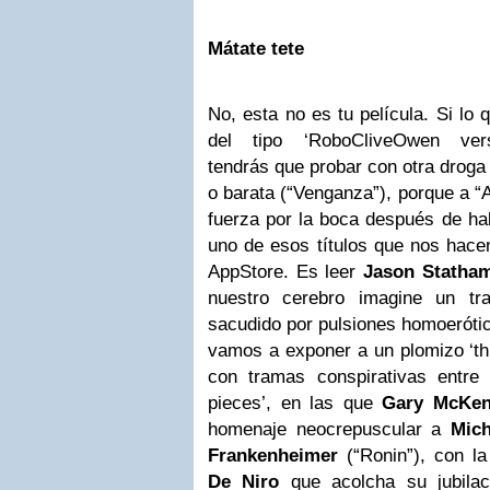
Mátate tete
No, esta no es tu película. Si lo
del tipo ‘RoboCliveOwen ver
tendrás que probar con otra droga
o barata (“Venganza”), porque a “A
fuerza por la boca después de h
uno de esos títulos que nos hacen
AppStore. Es leer
Jason Statha
nuestro cerebro imagine un tr
sacudido por pulsiones homoerótic
vamos a exponer a un plomizo ‘thri
con tramas conspirativas entre 
pieces’, en las que
Gary McKen
homenaje neocrepuscular a
Mic
Frankenheimer
(“Ronin”), con l
De Niro
que acolcha su jubilac