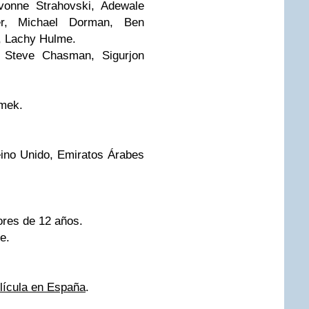
vonne Strahovski, Adewale
er, Michael Dorman, Ben
, Lachy Hulme.
 Steve Chasman, Sigurjon
imek.
eino Unido, Emiratos Árabes
res de 12 años.
e.
elícula en España
.