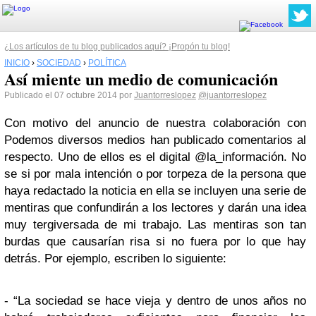
¿Los artículos de tu blog publicados aquí? ¡Propón tu blog!
INICIO
›
SOCIEDAD
›
POLÍTICA
Así miente un medio de comunicación
Publicado el 07 octubre 2014 por
Juantorreslopez
@juantorreslopez
Con motivo del anuncio de nuestra colaboración con
Podemos diversos medios han publicado comentarios al
respecto. Uno de ellos es el digital @la_información. No
se si por mala intención o por torpeza de la persona que
haya redactado la noticia en ella se incluyen una serie de
mentiras que confundirán a los lectores y darán una idea
muy tergiversada de mi trabajo. Las mentiras son tan
burdas que causarían risa si no fuera por lo que hay
detrás. Por ejemplo, escriben lo siguiente:
- “La sociedad se hace vieja y dentro de unos años no