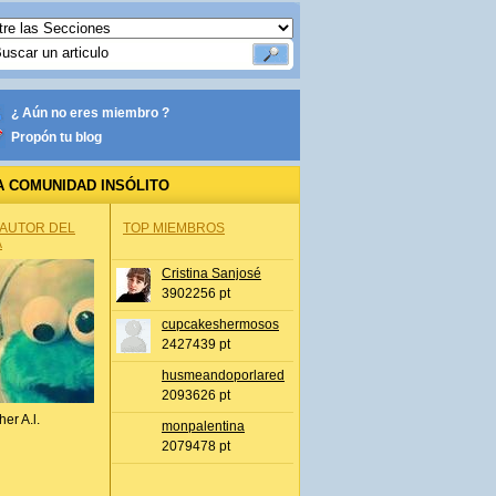
¿ Aún no eres miembro ?
Propón tu blog
A COMUNIDAD INSÓLITO
 AUTOR DEL
TOP MIEMBROS
A
Cristina Sanjosé
3902256 pt
cupcakeshermosos
2427439 pt
husmeandoporlared
2093626 pt
her A.l.
monpalentina
2079478 pt