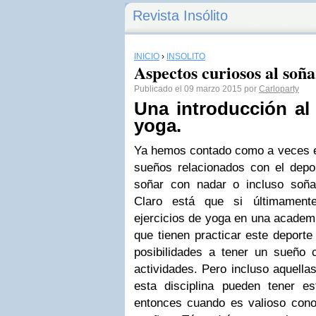
Revista Insólito
INICIO
›
INSÓLITO
Aspectos curiosos al soñ
Publicado el 09 marzo 2015 por
Carloparty
Una introducción al
yoga.
Ya hemos contado como a veces el
sueños relacionados con el dep
soñar con nadar
o incluso
soña
Claro está que si últimament
ejercicios de yoga en una academi
que tienen practicar este deport
posibilidades a tener un sueño 
actividades. Pero incluso aquella
esta disciplina pueden tener 
entonces cuando es valioso conoc