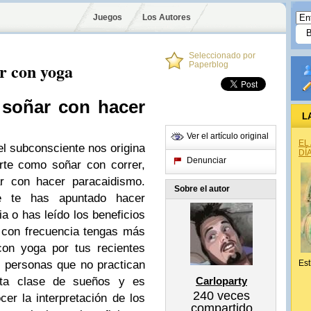
Juegos
Los Autores
Seleccionado por
ar con yoga
Paperblog
 soñar con hacer
L
Ver el artículo original
EL
 subconsciente nos origina
DÍ
Denunciar
orte como
soñar con correr
,
r con hacer paracaidismo
.
Sobre el autor
e te has apuntado hacer
a o has leído los beneficios
e con frecuencia tengas más
con yoga por tus recientes
s personas que no practican
Est
esta clase de sueños y es
Carloparty
240
veces
er la interpretación de los
compartido