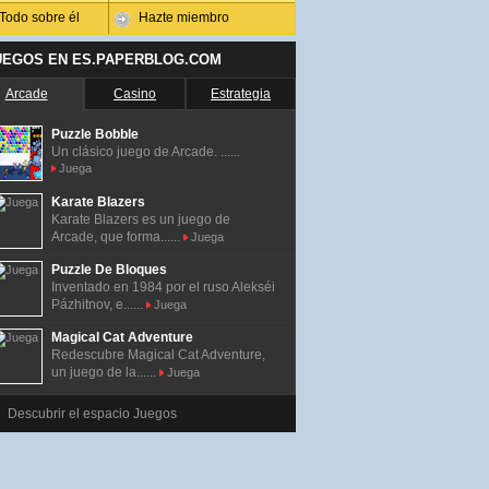
Todo sobre él
Hazte miembro
UEGOS EN ES.PAPERBLOG.COM
Arcade
Casino
Estrategia
Puzzle Bobble
Un clásico juego de Arcade. ......
Juega
Karate Blazers
Karate Blazers es un juego de
Arcade, que forma......
Juega
Puzzle De Bloques
Inventado en 1984 por el ruso Alekséi
Pázhitnov, e......
Juega
Magical Cat Adventure
Redescubre Magical Cat Adventure,
un juego de la......
Juega
Descubrir el espacio Juegos