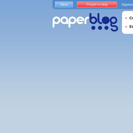
Inicio
Propón tu blog
Sígueno
Cu
E