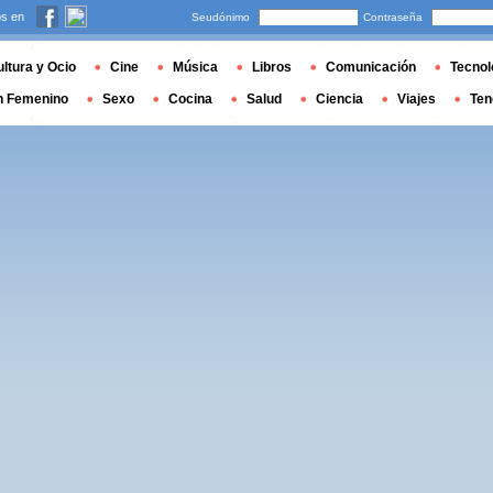
s en
Seudónimo
Contraseña
ltura y Ocio
Cine
Música
Libros
Comunicación
Tecnol
n Femenino
Sexo
Cocina
Salud
Ciencia
Viajes
Ten