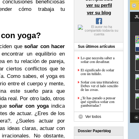
 conclusiones beneficiosas
ver su perfil
ender cómo trabaja tu
ver su blog
J
r con yoga?
nciden que
soñar con hacer
Sus últimos artículos
encontrar un equilibrio en
Lo que necesita saber a
ea en tu relación de pareja,
soñar con desafinar.
ar ciertos conflictos que te
El significado de soñar
con un tullido.
ía. Como sabes, el yoga es
Soñar con una trituradora:
brio entre el cuerpo y mente,
Debes ver el lado sencillo
de las cosas.
gina este sueño para que
¿Te has parado a pensar
da real. Por otro lado, otros
qué significa soñar con
gamberradas?
 que
soñar con yoga
indica
ntes de actuar. ¿Eres de los
Ver todos
era?, ¿Sueles actuar por
as ideas claras, actuar con
Dossier Paperblog
 irracionales. No obstante,