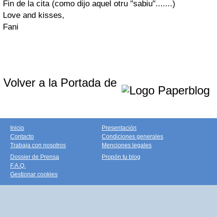
Fin de la cita (como dijo aquel otru "sabiu".......)
Love and kisses,
Fani
Volver a la Portada de
Inicio
Presentación
Contacto
Condiciones generales
Trabaja con nosotros
Menciones legales
Dossier de Prensa
Propón tu blog
F.A.Q.
Gestionar cookies