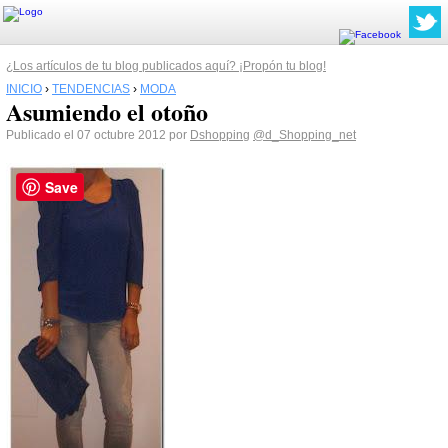
¿Los artículos de tu blog publicados aquí? ¡Propón tu blog!
INICIO
›
TENDENCIAS
›
MODA
Asumiendo el otoño
Publicado el 07 octubre 2012 por
Dshopping
@d_Shopping_net
Save