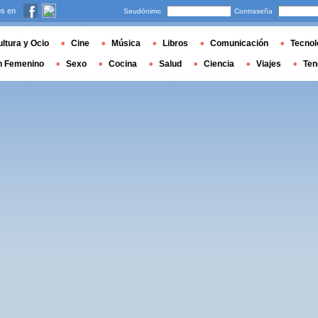
s en
Seudónimo
Contraseña
ltura y Ocio
Cine
Música
Libros
Comunicación
Tecnol
n Femenino
Sexo
Cocina
Salud
Ciencia
Viajes
Ten