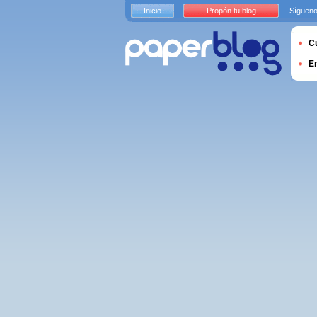
Inicio
Propón tu blog
Sígueno
Cu
E