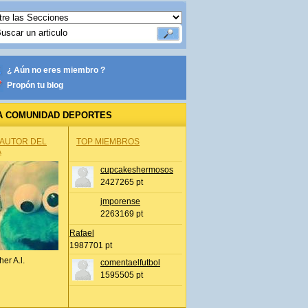
¿ Aún no eres miembro ?
Propón tu blog
A COMUNIDAD DEPORTES
 AUTOR DEL
TOP MIEMBROS
A
cupcakeshermosos
2427265 pt
jmporense
2263169 pt
Rafael
1987701 pt
her A.l.
comentaelfutbol
1595505 pt