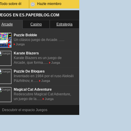
Todo sobre él
Hazte miembro
UEGOS EN ES.PAPERBLOG.COM
Arcade
Casino
Estrategia
Puzzle Bobble
Un clásico juego de Arcade. ......
Juega
Karate Blazers
Karate Blazers es un juego de
Arcade, que forma......
Juega
Puzzle De Bloques
Inventado en 1984 por el ruso Alekséi
Pázhitnov, e......
Juega
Magical Cat Adventure
Redescubre Magical Cat Adventure,
un juego de la......
Juega
Descubrir el espacio Juegos