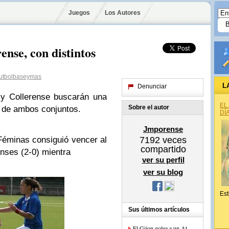
Juegos
Los Autores
ense, con distintos
utbolbaseymas
L
Denunciar
 y Collerense buscarán una
EL
Sobre el autor
es de ambos conjuntos.
DÍ
Jmporense
 Féminas consiguió vencer al
7192
veces
compartido
enses (2-0) mientra
ver su perfil
ver su blog
Est
Sus últimos artículos
El Gijon golea a un At.