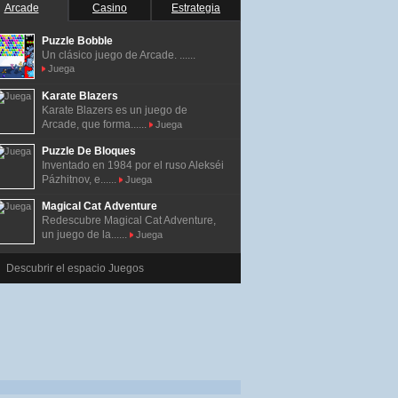
Arcade
Casino
Estrategia
Puzzle Bobble
Un clásico juego de Arcade. ......
Juega
Karate Blazers
Karate Blazers es un juego de
Arcade, que forma......
Juega
Puzzle De Bloques
Inventado en 1984 por el ruso Alekséi
Pázhitnov, e......
Juega
Magical Cat Adventure
Redescubre Magical Cat Adventure,
un juego de la......
Juega
Descubrir el espacio Juegos