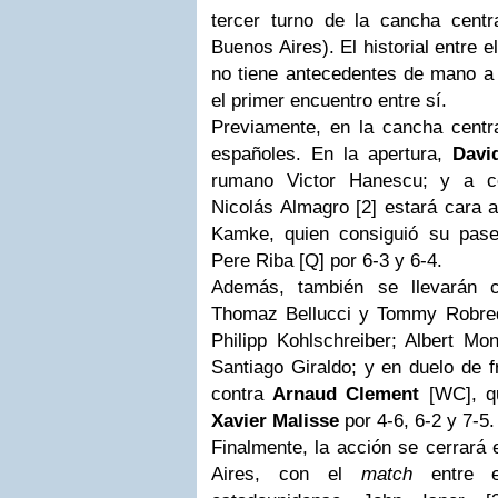
tercer turno de la cancha cent
Buenos Aires). El historial entre 
no tiene antecedentes de mano a 
el primer encuentro entre sí.
Previamente, en la cancha central
españoles. En la apertura,
Davi
rumano Victor Hanescu; y a co
Nicolás Almagro [2] estará cara 
Kamke, quien consiguió su pase 
Pere Riba [Q] por 6-3 y 6-4.
Además, también se llevarán c
Thomaz Bellucci y Tommy Robre
Philipp Kohlschreiber; Albert Mo
Santiago Giraldo; y en duelo de 
contra
Arnaud Clement
[WC], qu
Xavier Malisse
por 4-6, 6-2 y 7-5.
Finalmente, la acción se cerrará
Aires, con el
match
entre e