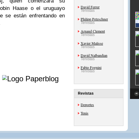
3], quien comenzará su
David Ferrer
 Robin Haase o el uruguayo
Tenistas
e se están enfrentando en
Philipp Petzschner
.
Tenistas
Arnaud Clement
Tenistas
Xavier Malisse
Tenistas
David Nalbandian
Tenistas
Fabio Fognini
Tenistas
e
Revistas
Deportes
Tenis