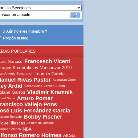
¿ Aún no eres miembro ?
Propón tu blog
EMAS POPULARES
Francesch Vicent
arc Narciso
bragim Khamrakulov
Vancouver 2010
Leontxo García
an Antonio Samaranch
anuel Rivas Pastor
Australian Open
ey Ardid
Carlos Sainz
Jenson Button
Vladimir Kramnik
oland Garros
Arturo Pomar
fael Nadal
rancisco Vallejo Pons
osé Luis Fernández García
Bobby Fischer
istiano Ronaldo
iguel Illescas
Jesulín de Ubrique
NBA
rnando Alonso
lfonso Romero Holmes
All Star