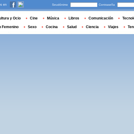
s en
Seudónimo
Contraseña
ltura y Ocio
Cine
Música
Libros
Comunicación
Tecnol
n Femenino
Sexo
Cocina
Salud
Ciencia
Viajes
Ten