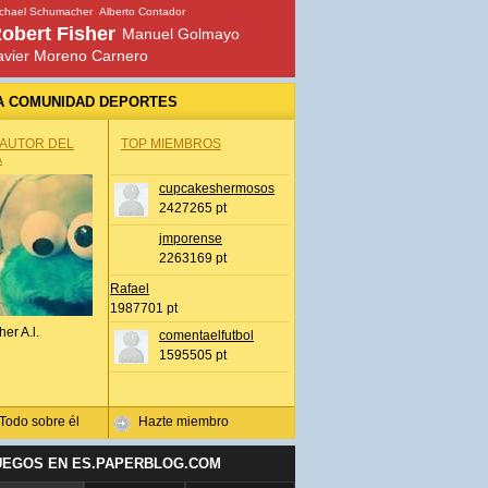
chael Schumacher
Alberto Contador
obert Fisher
Manuel Golmayo
avier Moreno Carnero
A COMUNIDAD DEPORTES
 AUTOR DEL
TOP MIEMBROS
A
cupcakeshermosos
2427265 pt
jmporense
2263169 pt
Rafael
1987701 pt
her A.l.
comentaelfutbol
1595505 pt
Todo sobre él
Hazte miembro
UEGOS EN ES.PAPERBLOG.COM