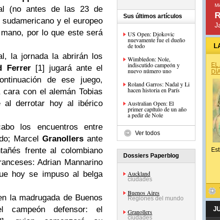
Mi
ral (no antes de las 23 de
R
Sus últimos artículos
el sudamericano y el europeo
J
mano, por lo que este será
US Open: Djokovic
nuevamente fue el dueño
de todo
L
, la jornada la abrirán los
Wimbledon: Nole,
indiscutido campeón y
EL
d Ferrer
[1] jugará ante el
nuevo número uno
DÍ
ntinuación de ese juego,
Roland Garros: Nadal y Li
hacen historia en París
a cara con el alemán Tobias
al derrotar hoy al ibérico
Australian Open: El
primer capítulo de un año
a pedir de Nole
abo los encuentros entre
Ver todos
do; Marcel
Granollers
ante
ntañés frente al colombiano
Est
Dossiers Paperblog
franceses: Adrian Mannarino
Auckland
e hoy se impuso al belga
ciudades
Buenos Aires
 en la madrugada de Buenos
Regiones del mundo
l campeón defensor: el
J
Granollers
ciudades