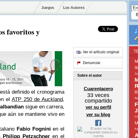
Juegos
Los Autores
 favoritos y
T
Ver el artículo original
M
Denunciar
I
Ju
Sobre el autor
M
R
Cuarentacero
 está definido el cronograma
R
33
veces
Ra
en el
ATP 250 de Auckland
,
compartido
F
albandian
sigue en carrera,
ver su perfil
J
 que aún se mantiene vivo en
ver su blog
Cr
M
taliano
Fabio Fognini
en el
Fe
A
án
Philipp Petzschner
en el