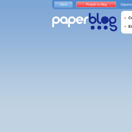
Inicio
Propón tu blog
Sígueno
Cu
E