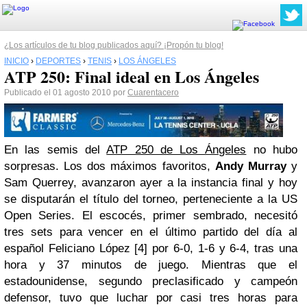
¿Los artículos de tu blog publicados aquí? ¡Propón tu blog!
INICIO
›
DEPORTES
›
TENIS
›
LOS ÁNGELES
ATP 250: Final ideal en Los Ángeles
Publicado el 01 agosto 2010 por
Cuarentacero
En las
semis
del
ATP 250 de Los Ángeles
no hubo
sorpresas. Los dos máximos favoritos,
Andy Murray
y
Sam Querrey, avanzaron ayer a la instancia final y hoy
se disputarán el título del torneo, perteneciente a la US
Open Series. El escocés, primer sembrado, necesitó
tres sets para vencer en el último partido del día al
español Feliciano López [4] por 6-0, 1-6 y 6-4, tras una
hora y 37 minutos de juego. Mientras que el
estadounidense, segundo preclasificado y campeón
defensor, tuvo que luchar por casi tres horas para