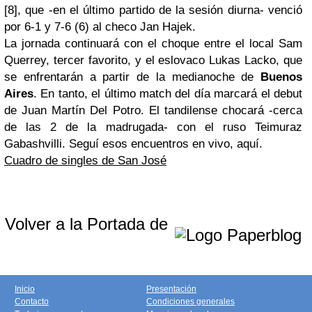
[8], que -en el último partido de la sesión diurna- venció
por 6-1 y 7-6 (6) al checo
Jan
Hajek
.
La jornada continuará con el choque entre el local
Sam
Querrey
, tercer favorito, y el eslovaco
Lukas
Lacko
, que
se enfrentarán a partir de la medianoche de
Buenos
Aires
. En tanto, el último
match
del día marcará el
debut
de Juan Martín Del Potro. El
tandilense
chocará -cerca
de las 2 de la madrugada- con el ruso
Teimuraz
Gabashvilli
. Seguí esos encuentros en vivo, aquí.
Cuadro de singles de San José
Volver a la Portada de
Inicio
Presentación
Contacto
Condiciones generales