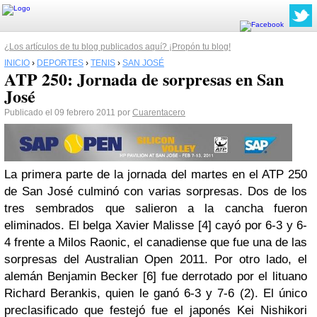
¿Los artículos de tu blog publicados aquí? ¡Propón tu blog!
INICIO
›
DEPORTES
›
TENIS
›
SAN JOSÉ
ATP 250: Jornada de sorpresas en San
José
Publicado el 09 febrero 2011 por
Cuarentacero
La primera parte de la jornada del martes en el
ATP
250
de San José culminó con varias sorpresas. Dos de los
tres sembrados que salieron a la cancha fueron
eliminados. El belga
Xavier
Malisse
[4] cayó por 6-3 y 6-
4 frente a Milos
Raonic
, el canadiense que fue una de las
sorpresas del
Australian
Open
2011. Por otro lado, el
alemán
Benjamin
Becker
[6] fue derrotado por el lituano
Richard
Berankis
, quien le ganó 6-3 y 7-6 (2). El único
preclasificado
que festejó fue el japonés
Kei
Nishikori