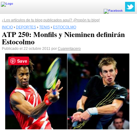
¿Los artículos de tu blog publicados aquí? ¡Propón tu blog!
INICIO
›
DEPORTES
›
TENIS
›
ESTOCOLMO
ATP 250: Monfils y Nieminen definirán
Estocolmo
Publicado el 22 octubre 2011 por
Cuarentacero
Save