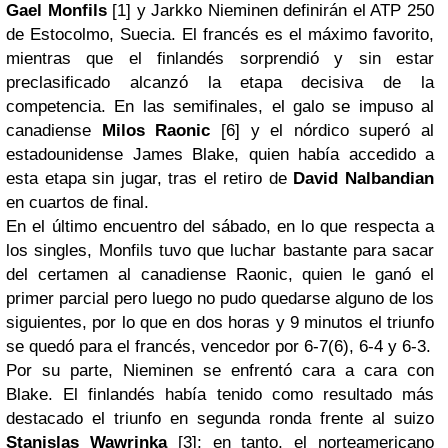
Gael Monfils
[1] y Jarkko Nieminen definirán el ATP 250
de Estocolmo, Suecia. El francés es el máximo favorito,
mientras que el finlandés sorprendió y sin estar
preclasificado alcanzó la etapa decisiva de la
competencia. En las semifinales, el galo se impuso al
canadiense
Milos Raonic
[6] y el nórdico superó al
estadounidense James Blake, quien había accedido a
esta etapa sin jugar, tras el retiro de
David Nalbandian
en cuartos de final.
En el último encuentro del sábado, en lo que respecta a
los singles, Monfils tuvo que luchar bastante para sacar
del certamen al canadiense Raonic, quien le ganó el
primer parcial pero luego no pudo quedarse alguno de los
siguientes, por lo que en dos horas y 9 minutos el triunfo
se quedó para el francés, vencedor por 6-7(6), 6-4 y 6-3.
Por su parte, Nieminen se enfrentó cara a cara con
Blake. El finlandés había tenido como resultado más
destacado el triunfo en segunda ronda frente al suizo
Stanislas Wawrinka
[3]; en tanto, el norteamericano