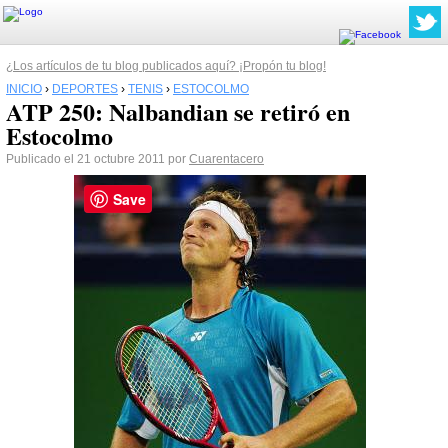
¿Los artículos de tu blog publicados aquí? ¡Propón tu blog!
INICIO
›
DEPORTES
›
TENIS
›
ESTOCOLMO
ATP 250: Nalbandian se retiró en
Estocolmo
Publicado el 21 octubre 2011 por
Cuarentacero
Save