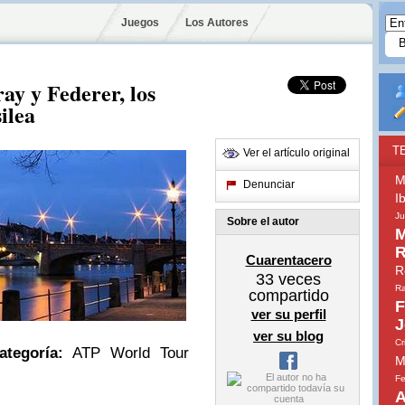
Juegos
Los Autores
y y Federer, los
ilea
T
Ver el artículo original
M
Denunciar
I
Ju
Sobre el autor
M
R
Cuarentacero
R
33
veces
Ra
compartido
F
ver su perfil
J
ver su blog
Cr
ategoría:
ATP World Tour
M
Fe
A