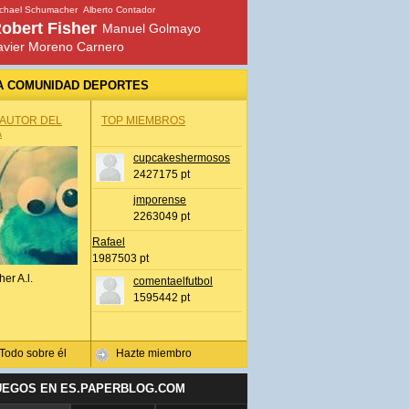
chael Schumacher
Alberto Contador
obert Fisher
Manuel Golmayo
avier Moreno Carnero
A COMUNIDAD DEPORTES
 AUTOR DEL
TOP MIEMBROS
A
cupcakeshermosos
2427175 pt
jmporense
2263049 pt
Rafael
1987503 pt
her A.l.
comentaelfutbol
1595442 pt
Todo sobre él
Hazte miembro
UEGOS EN ES.PAPERBLOG.COM