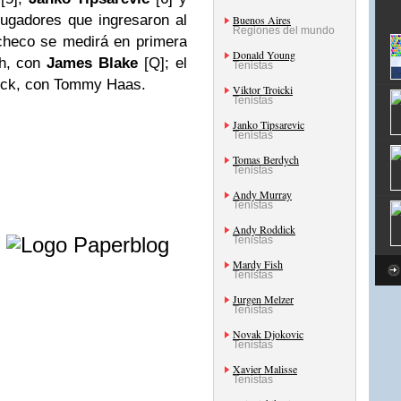
jugadores que ingresaron al
Buenos Aires
Regiones del mundo
checo se medirá en primera
Donald Young
h, con
James Blake
[Q]; el
Tenistas
dick, con Tommy Haas.
Viktor Troicki
Tenistas
Janko Tipsarevic
Tenistas
Tomas Berdych
Tenistas
Andy Murray
Tenistas
e
Andy Roddick
Tenistas
Mardy Fish
Tenistas
Jurgen Melzer
Tenistas
Novak Djokovic
Tenistas
Xavier Malisse
Tenistas