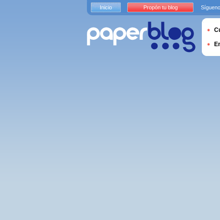
Inicio
Propón tu blog
Sígueno
Cu
E