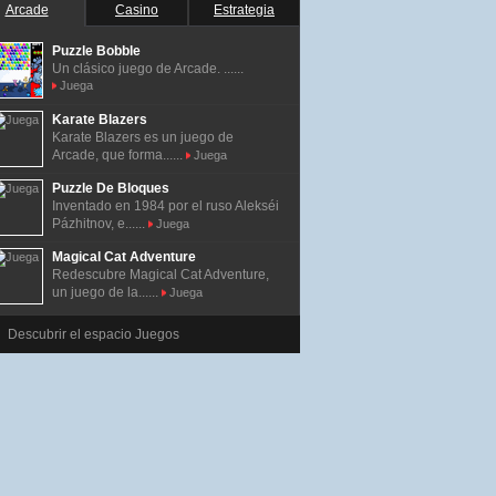
Arcade
Casino
Estrategia
Puzzle Bobble
Un clásico juego de Arcade. ......
Juega
Karate Blazers
Karate Blazers es un juego de
Arcade, que forma......
Juega
Puzzle De Bloques
Inventado en 1984 por el ruso Alekséi
Pázhitnov, e......
Juega
Magical Cat Adventure
Redescubre Magical Cat Adventure,
un juego de la......
Juega
Descubrir el espacio Juegos