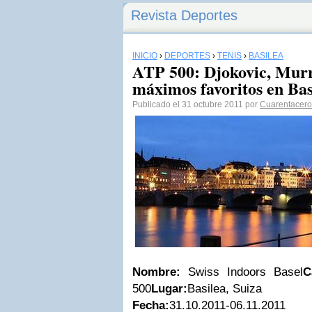
Revista Deportes
INICIO
›
DEPORTES
›
TENIS
›
BASILEA
ATP 500: Djokovic, Murra
máximos favoritos en Bas
Publicado el 31 octubre 2011 por
Cuarentacero
Nombre:
Swiss Indoors Basel
C
500
Lugar:
Basilea, Suiza
Fecha:
31.10.2011-06.11.2011