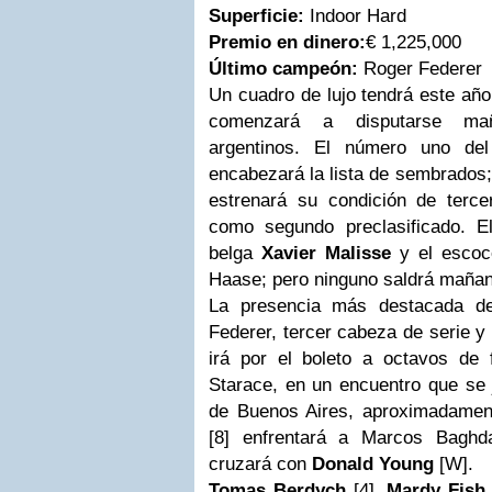
Superficie:
Indoor Hard
Premio en dinero:
€ 1,225,000
Último campeón:
Roger Federer
Un cuadro de lujo tendrá este año
comenzará a disputarse mañ
argentinos. El número uno de
encabezará la lista de sembrados
estrenará su condición de terce
como segundo preclasificado. El
belga
Xavier Malisse
y el escocé
Haase; pero ninguno saldrá mañan
La presencia más destacada de
Federer, tercer cabeza de serie y
irá por el boleto a octavos de fi
Starace, en un encuentro que se j
de Buenos Aires, aproximadame
[8] enfrentará a Marcos Baghd
cruzará con
Donald Young
[W].
Tomas Berdych
[4],
Mardy Fish