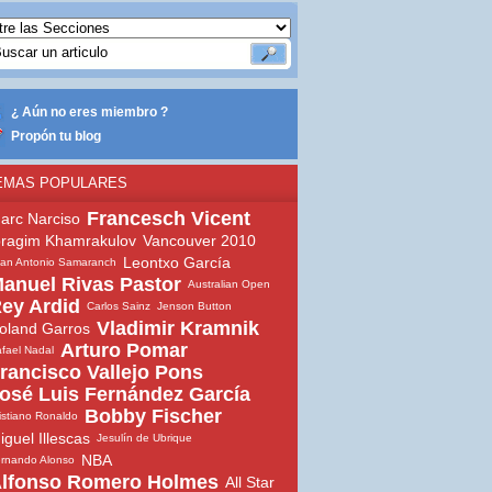
¿ Aún no eres miembro ?
Propón tu blog
EMAS POPULARES
Francesch Vicent
arc Narciso
bragim Khamrakulov
Vancouver 2010
Leontxo García
an Antonio Samaranch
anuel Rivas Pastor
Australian Open
ey Ardid
Carlos Sainz
Jenson Button
Vladimir Kramnik
oland Garros
Arturo Pomar
fael Nadal
rancisco Vallejo Pons
osé Luis Fernández García
Bobby Fischer
istiano Ronaldo
iguel Illescas
Jesulín de Ubrique
NBA
rnando Alonso
lfonso Romero Holmes
All Star