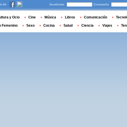
s en
Seudónimo
Contraseña
ltura y Ocio
Cine
Música
Libros
Comunicación
Tecnol
n Femenino
Sexo
Cocina
Salud
Ciencia
Viajes
Ten