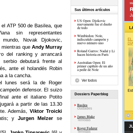
Mi
R
Sus últimos artículos
J
US Open: Djokovic
nuevamente fue el dueño
 el ATP 500 de Basilea, que
de todo
L
ana sin representantes
Wimbledon: Nole,
indiscutido campeón y
l mundo, Novak Djokovic,
EL
nuevo número uno
DÍ
; mientras que
Andy Murray
Roland Garros: Nadal y Li
ro del ranking y arrancará
hacen historia en París
 serbio debutará frente al
Australian Open: El
primer capítulo de un año
s, ante el holandés Robin
a pedir de Nole
a a la cancha.
Ver todos
l lunes será la de Roger
 campeón defensor. El suizo
Est
Dossiers Paperblog
nal ante el italiano Potito
ugará a partir de las 13.30
Basilea
ciudades
nte. Además,
Viktor Troicki
James Blake
atis; y
Jurgen Melzer
se
Tenistas
J
Roger Federer
Tenistas
[5],
Janko Tipsarevic
[6] y