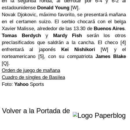
en la segunda ronda, al derrotar por 6-4 y 6-2 al
estadounidense
Donald Young
[W].
Novak Djokovic, máximo favorito, se presentará mañana
en el certamen suizo. El serbio chocará con el belga
Xavier Malisse, alrededor de las 13.30 de
Buenos Aires
.
Tomas Berdych
y
Mardy Fish
serán los otros
preclasificados que saldrán a la cancha. El checo [4]
enfrentará al japonés
Kei Nishikori
[W] y el
norteamericano [5], con su compatriota
James Blake
[Q].
Orden de juego de mañana
Cuadro de singles de Basilea
Foto:
Yahoo
Sports
Volver a la Portada de