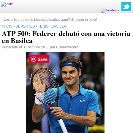
¿Los artículos de tu blog publicados aquí? ¡Propón tu blog!
INICIO
›
DEPORTES
›
TENIS
›
BASILEA
ATP 500: Federer debutó con una victoria
en Basilea
Publicado el 31 octubre 2011 por
Cuarentacero
Save