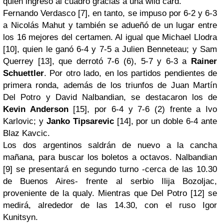
quien ingresó al cuadro gracias a una
wild card
.
Fernando Verdasco [7], en tanto, se impuso por 6-2 y 6-3
a Nicolás Mahut y también se adueñó de un lugar entre
los 16 mejores del certamen. Al igual que Michael Llodra
[10], quien le ganó 6-4 y 7-5 a Julien Benneteau; y Sam
Querrey [13], que derrotó 7-6 (6), 5-7 y 6-3 a
Rainer
Schuettler
. Por otro lado, en los partidos pendientes de
primera ronda, además de los triunfos de Juan Martín
Del Potro y David Nalbandian, se destacaron los de
Kevin Anderson
[15], por 6-4 y 7-6 (2) frente a Ivo
Karlovic; y
Janko Tipsarevic
[14], por un doble 6-4 ante
Blaz Kavcic.
Los dos argentinos saldrán de nuevo a la cancha
mañana, para buscar los boletos a octavos. Nalbandian
[9] se presentará en segundo turno -cerca de las 10.30
de Buenos Aires- frente al serbio Ilija Bozoljac,
proveniente de la
qualy
. Mientras que Del Potro [12] se
medirá, alrededor de las 14.30, con el ruso Igor
Kunitsyn.