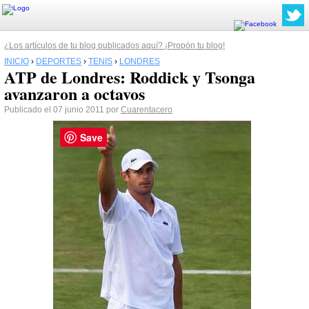
¿Los artículos de tu blog publicados aquí? ¡Propón tu blog!
INICIO
›
DEPORTES
›
TENIS
›
LONDRES
ATP de Londres: Roddick y Tsonga
avanzaron a octavos
Publicado el 07 junio 2011 por
Cuarentacero
Save