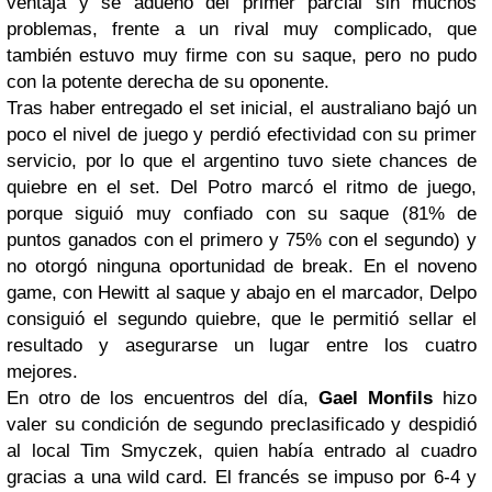
ventaja y se adueñó del primer parcial sin muchos
problemas, frente a un rival muy complicado, que
también estuvo muy firme con su saque, pero no pudo
con la potente derecha de su oponente.
Tras haber entregado el set inicial, el australiano bajó un
poco el nivel de juego y perdió efectividad con su primer
servicio, por lo que el argentino tuvo siete chances de
quiebre en el set. Del Potro marcó el ritmo de juego,
porque siguió muy confiado con su saque (81% de
puntos ganados con el primero y 75% con el segundo) y
no otorgó ninguna oportunidad de
break
. En el noveno
game
, con Hewitt al saque y abajo en el marcador,
Delpo
consiguió el segundo quiebre, que le permitió sellar el
resultado y asegurarse un lugar entre los cuatro
mejores.
En otro de los encuentros del día,
Gael Monfils
hizo
valer su condición de segundo preclasificado y despidió
al local Tim Smyczek, quien había entrado al cuadro
gracias a una
wild card
. El francés se impuso por 6-4 y