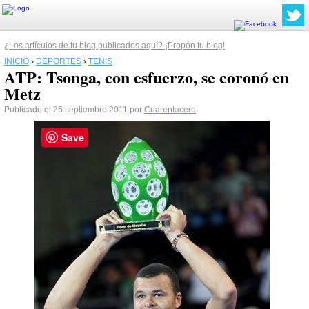
¿Los artículos de tu blog publicados aquí? ¡Propón tu blog!
INICIO
›
DEPORTES
›
TENIS
ATP: Tsonga, con esfuerzo, se coronó en
Metz
Publicado el 25 septiembre 2011 por
Cuarentacero
Save