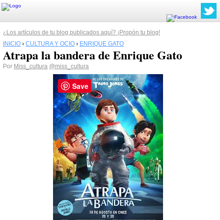
¿Los artículos de tu blog publicados aquí? ¡Propón tu blog!
INICIO
›
CULTURA Y OCIO
›
ENRIQUE GATO
Atrapa la bandera de Enrique Gato
Por
Miss_cultura
@miss_cultura
Save