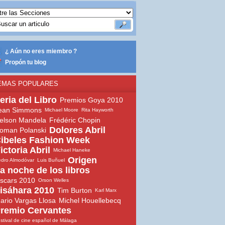
¿ Aún no eres miembro ?
Propón tu blog
EMAS POPULARES
eria del Libro
Premios Goya 2010
ean Simmons
Michael Moore
Rita Hayworth
elson Mandela
Frédéric Chopin
Dolores Abril
oman Polanski
ibeles Fashion Week
ictoria Abril
Michael Haneke
Origen
dro Almodóvar
Luis Buñuel
a noche de los libros
scars 2010
Orson Welles
isáhara 2010
Tim Burton
Karl Marx
ario Vargas Llosa
Michel Houellebecq
remio Cervantes
stival de cine español de Málaga