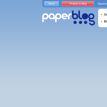
Inicio
Propón tu blog
Sígueno
Cu
E