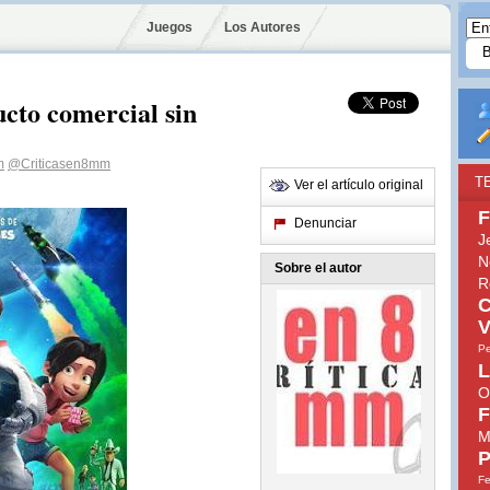
Juegos
Los Autores
cto comercial sin
m
@Criticasen8mm
T
Ver el artículo original
F
Denunciar
J
N
Sobre el autor
R
C
V
Pe
L
O
F
M
P
Fe