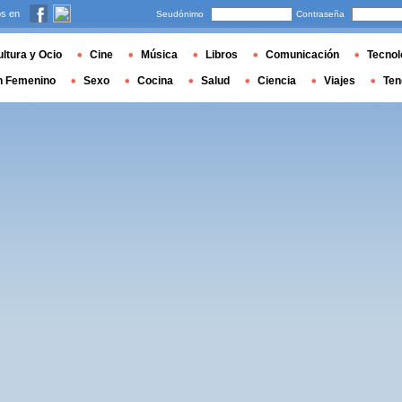
s en
Seudónimo
Contraseña
ltura y Ocio
Cine
Música
Libros
Comunicación
Tecnol
n Femenino
Sexo
Cocina
Salud
Ciencia
Viajes
Ten