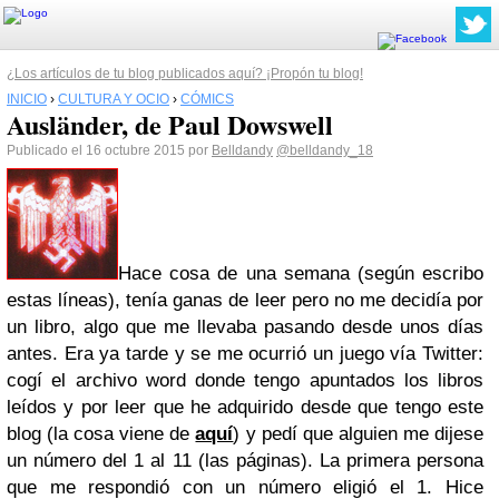
¿Los artículos de tu blog publicados aquí? ¡Propón tu blog!
INICIO
›
CULTURA Y OCIO
›
CÓMICS
Ausländer, de Paul Dowswell
Publicado el 16 octubre 2015 por
Belldandy
@belldandy_18
Hace cosa de una semana (según escribo
estas líneas), tenía ganas de leer pero no me decidía por
un libro, algo que me llevaba pasando desde unos días
antes. Era ya tarde y se me ocurrió un juego vía Twitter:
cogí el archivo word donde tengo apuntados los libros
leídos y por leer que he adquirido desde que tengo este
blog (la cosa viene de
aquí
) y pedí que alguien me dijese
un número del 1 al 11 (las páginas). La primera persona
que me respondió con un número eligió el 1. Hice