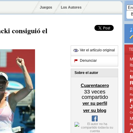
Juegos
Los Autores
ki consiguió el
T
Ver el artículo original
M
Denunciar
I
Ju
Sobre el autor
M
R
Cuarentacero
R
33
veces
Ra
compartido
F
ver su perfil
J
ver su blog
Cr
M
Fe
A