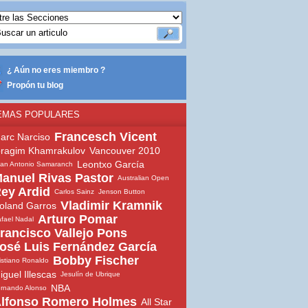
¿ Aún no eres miembro ?
Propón tu blog
EMAS POPULARES
Francesch Vicent
arc Narciso
bragim Khamrakulov
Vancouver 2010
Leontxo García
an Antonio Samaranch
anuel Rivas Pastor
Australian Open
ey Ardid
Carlos Sainz
Jenson Button
Vladimir Kramnik
oland Garros
Arturo Pomar
fael Nadal
rancisco Vallejo Pons
osé Luis Fernández García
Bobby Fischer
istiano Ronaldo
iguel Illescas
Jesulín de Ubrique
NBA
rnando Alonso
lfonso Romero Holmes
All Star