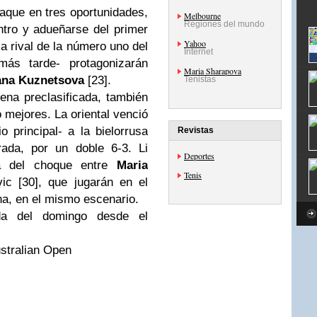
aque en tres oportunidades,
Melbourne
Regiones del mundo
ntro y adueñarse del primer
Yahoo
ma rival de la número uno del
Internet
ás tarde- protagonizarán
Maria Sharapova
ana Kuznetsova
[23].
Tenistas
vena preclasificada, también
 mejores. La oriental venció
o principal- a la bielorrusa
Revistas
rada, por un doble 6-3. Li
Deportes
a del choque entre
Maria
Tenis
ic [30], que jugarán en el
na, en el mismo escenario.
da del domingo desde el
stralian Open