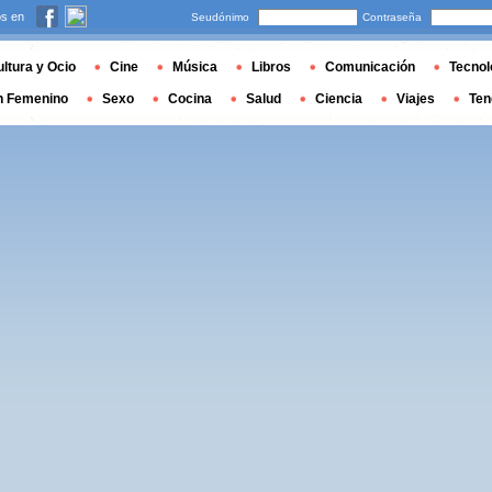
s en
Seudónimo
Contraseña
ltura y Ocio
Cine
Música
Libros
Comunicación
Tecnol
n Femenino
Sexo
Cocina
Salud
Ciencia
Viajes
Ten