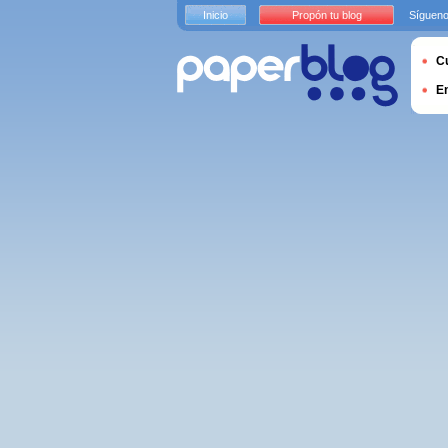
Inicio
Propón tu blog
Sígueno
Cu
E