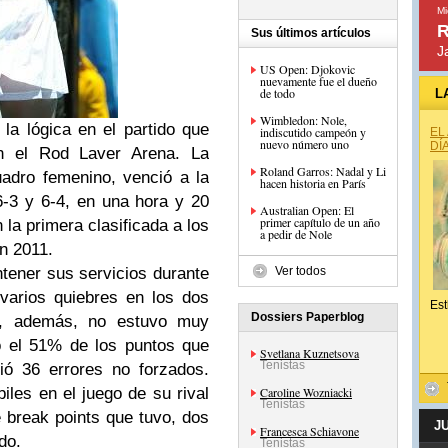
Mi
R
Sus últimos artículos
J
US Open: Djokovic
nuevamente fue el dueño
de todo
L
Wimbledon: Nole,
la lógica en el partido que
indiscutido campeón y
EL
nuevo número uno
DÍ
en el Rod Laver Arena. La
Roland Garros: Nadal y Li
adro femenino, venció a la
hacen historia en París
6-3 y 6-4, en una hora y 20
Australian Open: El
primer capítulo de un año
 la primera clasificada a los
a pedir de Nole
en 2011.
tener sus servicios durante
Ver todos
 varios quiebres en los dos
Est
Dossiers Paperblog
na, además, no estuvo muy
o el 51% de los puntos que
Svetlana Kuznetsova
Tenistas
ió 36 errores no forzados.
les en el juego de su rival
Caroline Wozniacki
Tenistas
e
break points
que tuvo, dos
J
Francesca Schiavone
do.
Tenistas