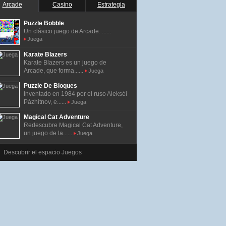
Arcade
Casino
Estrategia
Puzzle Bobble
Un clásico juego de Arcade. ......
Juega
Karate Blazers
Karate Blazers es un juego de
Arcade, que forma......
Juega
Puzzle De Bloques
Inventado en 1984 por el ruso Alekséi
Pázhitnov, e......
Juega
Magical Cat Adventure
Redescubre Magical Cat Adventure,
un juego de la......
Juega
Descubrir el espacio Juegos