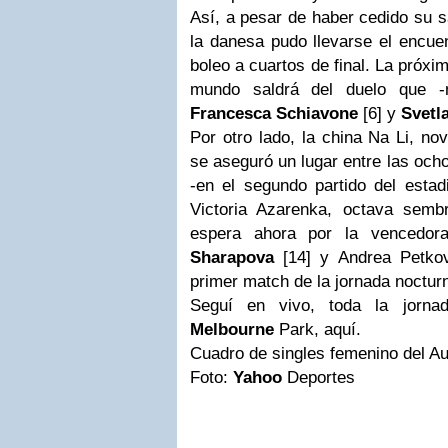
Así, a pesar de haber cedido su s
la danesa pudo llevarse el encue
boleo a cuartos de final. La próxi
mundo saldrá del duelo que -m
Francesca Schiavone
[6] y
Svetl
Por otro lado, la china Na Li, no
se aseguró un lugar entre las ocho
-en el segundo partido del estadi
Victoria Azarenka, octava semb
espera ahora por la vencedor
Sharapova
[14] y Andrea Petkov
primer
match
de la jornada noctur
Seguí en vivo, toda la jorna
Melbourne
Park, aquí.
Cuadro de singles femenino del Au
Foto:
Yahoo
Deportes