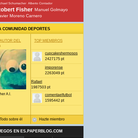
chael Schumacher
Alberto Contador
obert Fisher
Manuel Golmayo
avier Moreno Carnero
A COMUNIDAD DEPORTES
 AUTOR DEL
TOP MIEMBROS
A
cupcakeshermosos
2427175 pt
jmporense
2263049 pt
Rafael
1987503 pt
her A.l.
comentaelfutbol
1595442 pt
Todo sobre él
Hazte miembro
UEGOS EN ES.PAPERBLOG.COM