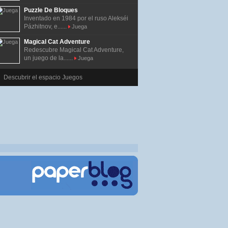
Puzzle De Bloques
Inventado en 1984 por el ruso Alekséi
Pázhitnov, e......
Juega
Magical Cat Adventure
Redescubre Magical Cat Adventure,
un juego de la......
Juega
Descubrir el espacio Juegos