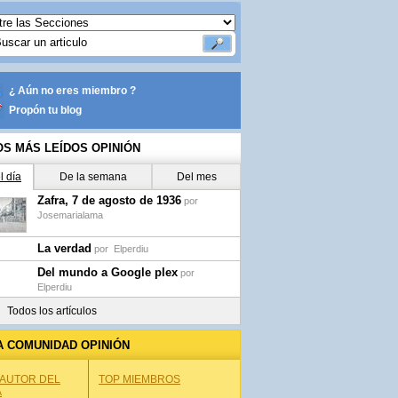
¿ Aún no eres miembro ?
Propón tu blog
OS MÁS LEÍDOS OPINIÓN
l día
De la semana
Del mes
Zafra, 7 de agosto de 1936
por
Josemarialama
La verdad
por
Elperdiu
Del mundo a Google plex
por
Elperdiu
Todos los artículos
A COMUNIDAD OPINIÓN
 AUTOR DEL
TOP MIEMBROS
A