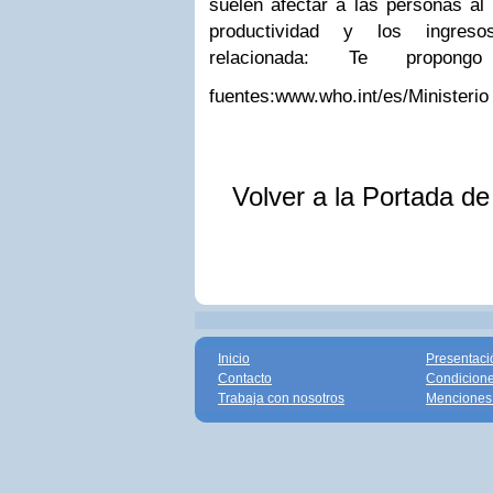
suelen afectar a las personas al i
productividad y los ingres
relacionada: Te propon
fuentes:www.who.int/es/Ministeri
Volver a la Portada d
Inicio
Presentaci
Contacto
Condicione
Trabaja con nosotros
Menciones 