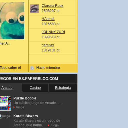
Clarena Roux
2598297 pt
HArendt
1816583 pt
JOHNNY ZURI
1399519 pt
her A.l.
gemitax
1319131 pt
Todo sobre él
Hazte miembro
UEGOS EN ES.PAPERBLOG.COM
Arcade
Casino
Estrategia
Puzzle Bobble
Un clásico juego de Arcade. ......
Juega
Karate Blazers
Karate Blazers es un juego de
Arcade, que forma......
Juega