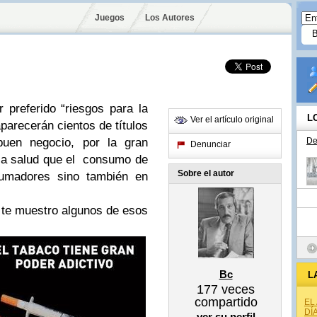
Juegos
Los Autores
preferido “riesgos para la
L
Ver el artículo original
parecerán cientos de títulos
uen negocio, por la gran
De
Denunciar
 la salud que el consumo de
Sobre el autor
 fumadores sino también en
á te muestro algunos de esos
Bc
L
177
veces
compartido
EL
DÍ
ver su perfil