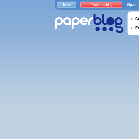
Inicio
Propón tu blog
Sígueno
Cu
E