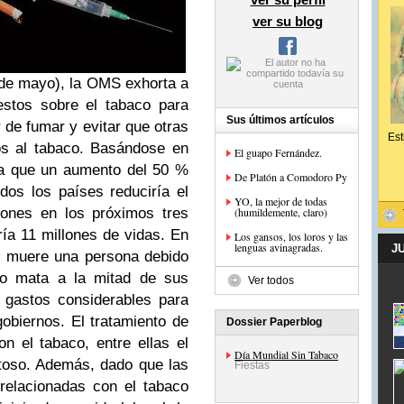
ver su blog
 de mayo), la OMS exhorta a
estos sobre el tabaco para
Sus últimos artículos
 de fumar y evitar que otras
Est
os al tabaco. Basándose en
El guapo Fernández.
ma que un aumento del 50 %
De Platón a Comodoro Py
dos los países reduciría el
YO, la mejor de todas
ones en los próximos tres
(humildemente, claro)
ría 11 millones de vidas.
En
Los gansos, los loros y las
lenguas avinagradas.
J
s muere una persona debido
co mata a la mitad de sus
Ver todos
 gastos considerables para
gobiernos. El tratamiento de
Dossier Paperblog
n el tabaco, entre ellas el
Día Mundial Sin Tabaco
stoso. Además, dado que las
Fiestas
relacionadas con el tabaco