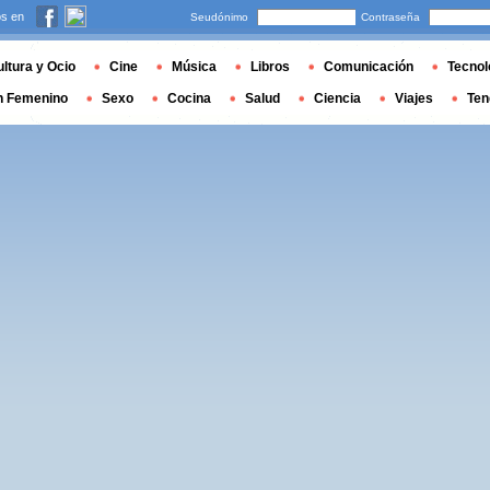
s en
Seudónimo
Contraseña
ltura y Ocio
Cine
Música
Libros
Comunicación
Tecnol
n Femenino
Sexo
Cocina
Salud
Ciencia
Viajes
Ten