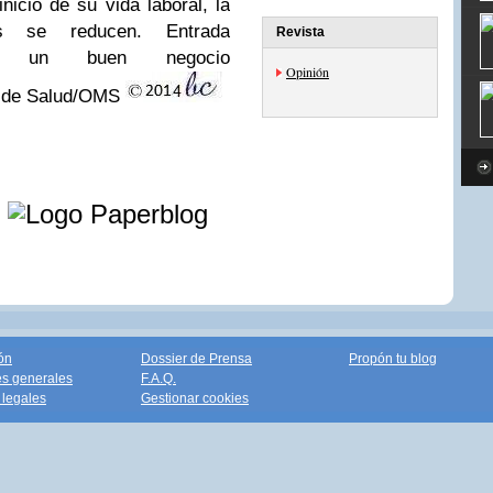
nicio de su vida laboral, la
os se reducen.
Entrada
Revista
go un buen negocio
Opinión
o de Salud/OMS
e
ón
Dossier de Prensa
Propón tu blog
s generales
F.A.Q.
legales
Gestionar cookies