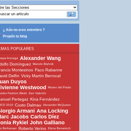
¿ Aún no eres miembro ?
Propón tu blog
EMAS POPULARES
Alexander Wang
maya Arzuaga
dolfo Domínguez
Manolo Blahnik
rancis Montesinos
Paco Rabanne
avid Delfín
Vicky Martín Berrocal
uan Duyos
ivienne Westwood
Museo del Prado
beles Fashion Week
San Valentín
anuel Pertegaz
Kina Fernández
Custo Dalmau
RCO 2010
Alexander McQueen
iorgio Armani
Ana Locking
arc Jacobs
Carlos Díez
onia Rykiel
John Galliano
Roberto Verino
io Berhanyer
Elena Benarroch