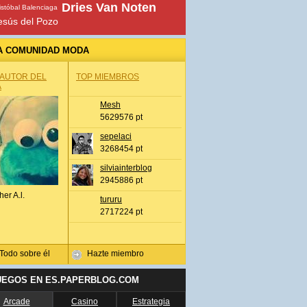
Dries Van Noten
istóbal Balenciaga
esús del Pozo
A COMUNIDAD MODA
 AUTOR DEL
TOP MIEMBROS
A
Mesh
5629576 pt
sepelaci
3268454 pt
silviainterblog
2945886 pt
her A.l.
tururu
2717224 pt
Todo sobre él
Hazte miembro
UEGOS EN ES.PAPERBLOG.COM
Arcade
Casino
Estrategia