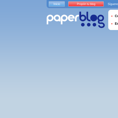
Inicio
Propón tu blog
Sígueno
Cu
E