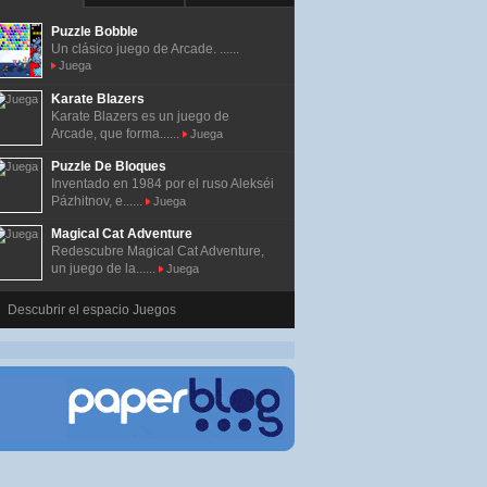
Puzzle Bobble
Un clásico juego de Arcade. ......
Juega
Karate Blazers
Karate Blazers es un juego de
Arcade, que forma......
Juega
Puzzle De Bloques
Inventado en 1984 por el ruso Alekséi
Pázhitnov, e......
Juega
Magical Cat Adventure
Redescubre Magical Cat Adventure,
un juego de la......
Juega
Descubrir el espacio Juegos