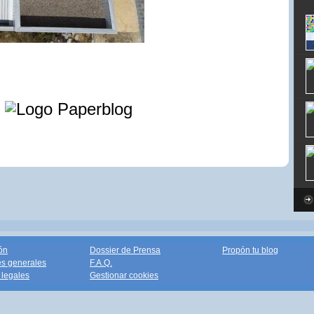
e
ón
Dossier de Prensa
Propón tu blog
s generales
F.A.Q.
legales
Gestionar cookies