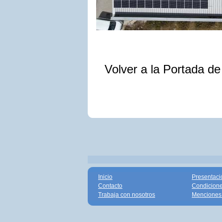
Volver a la Portada d
Inicio
Presentaci
Contacto
Condicione
Trabaja con nosotros
Menciones 