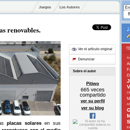
Juegos
Los Autores
as renovables.
T
Ver el artículo original
A
Denunciar
A
F
Sobre el autor
D
J
Pitiwo
V
665
veces
Ci
compartido
M
ver su perfil
A
ver su blog
G
M
S
as
placas solares
en sus
El