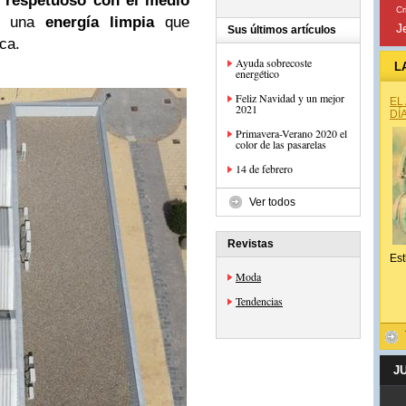
r
respetuoso con el medio
Cr
e una
energía limpia
que
J
Sus últimos artículos
ca.
Ayuda sobrecoste
L
energético
Feliz Navidad y un mejor
EL
2021
DÍ
Primavera-Verano 2020 el
color de las pasarelas
14 de febrero
Ver todos
Revistas
Est
Moda
Tendencias
J