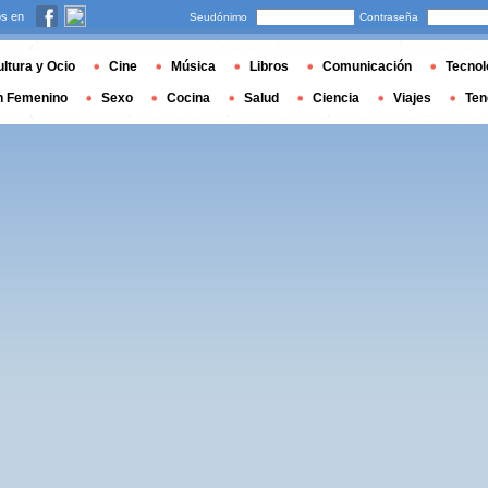
s en
Seudónimo
Contraseña
ltura y Ocio
Cine
Música
Libros
Comunicación
Tecnol
n Femenino
Sexo
Cocina
Salud
Ciencia
Viajes
Ten