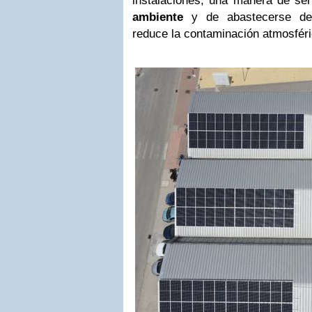
instalaciones, una manera de se
ambiente
y de abastecerse d
reduce la contaminación atmosféri