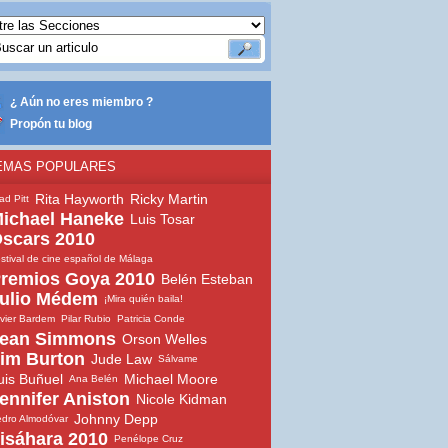
¿ Aún no eres miembro ?
Propón tu blog
EMAS POPULARES
Rita Hayworth
Ricky Martin
ad Pitt
ichael Haneke
Luis Tosar
scars 2010
stival de cine español de Málaga
remios Goya 2010
Belén Esteban
ulio Médem
¡Mira quién baila!
vier Bardem
Pilar Rubio
Patricia Conde
ean Simmons
Orson Welles
im Burton
Jude Law
Sálvame
uis Buñuel
Michael Moore
Ana Belén
ennifer Aniston
Nicole Kidman
Johnny Depp
dro Almodóvar
isáhara 2010
Penélope Cruz