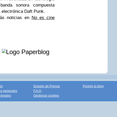
anda sonora compuesta
 electrónica
Daft Punk.
ás noticias en
No es cine
e
ón
Dossier de Prensa
Propón tu blog
s generales
F.A.Q.
legales
Gestionar cookies