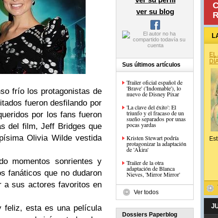
C
ver su blog
R
L
EL
DÍ
Sus últimos artículos
Trailer oficial español de
'Brave' ('Indomable'), lo
nso frío los protagonistas de
nuevo de Disney Pixar
tados fueron desfilando por
'La clave del éxito': El
triunfo y el fracaso de un
queridos por los fans fueron
sueño separados por unas
pocas yardas
as del film,
Jeff Bridges
que
apísima
Olivia Wilde
vestida
Kristen Stewart podría
Est
protagonizar la adaptación
.
de 'Akira'
odo momentos sonrientes y
Trailer de la otra
adaptación de Blanca
os fanáticos que no dudaron
Nieves, 'Mirror Mirror'
 a sus actores favoritos en
Ver todos
J
feliz, esta es una película
Dossiers Paperblog