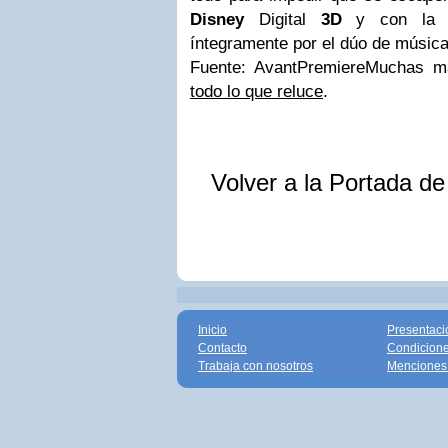
Disney
Digital
3D
y con la b
íntegramente por el dúo de música
Fuente: AvantPremiere
Muchas m
todo lo que reluce
.
Volver a la Portada d
Inicio
Presentaci
Contacto
Condicione
Trabaja con nosotros
Menciones 