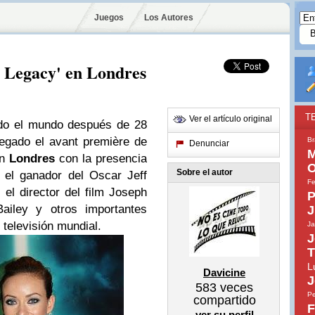
Juegos
Los Autores
 Legacy' en Londres
T
Ver el artículo original
odo el mundo después de 28
egado el avant première de
Br
Denunciar
M
en
Londres
con la presencia
O
Sobre el autor
s, el ganador del Oscar
Jeff
Fe
, el director del film
Joseph
P
ailey
y otros importantes
J
l televisión mundial.
Ja
J
T
L
Davicine
J
583
veces
Pe
compartido
F
ver su perfil