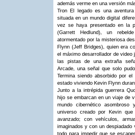
además verme en una versión más 
Tron El legado
es una aventura 
situada en un mundo digital difer
vez se haya presentado en la p
(
Garrett Hedlund
), un rebeld
atormentado por la misteriosa de
Flynn
(
Jeff Bridges
), quien era 
el máximo desarrollador de video
las pistas de una extraña señ
Arcade
, una señal que solo pudo
Termina siendo absorbido por el 
estado viviendo
Kevin Flynn
durant
Junto a la intrépida guerrera Quo
hijo se embarcan en un viaje de v
mundo cibernético asombroso y
universo creado por Kevin qu
avanzado; con vehículos, arma
imaginados y con un despiadado v
todo para impedir que se escapen