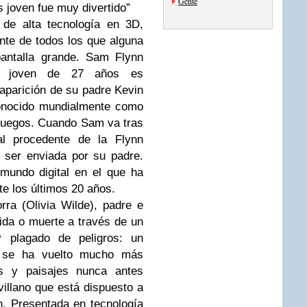
Gente
joven fue muy divertido”
de alta tecnología en 3D,
ente de todos los que alguna
antalla grande.
Sam Flynn
e joven de 27 años es
saparición de su padre
Kevin
conocido mundialmente como
 juegos. Cuando Sam va tras
al procedente de la
Flynn
 ser enviada por su padre.
mundo digital en el que ha
e los últimos 20 años.
rra (
Olivia Wilde
), padre e
ida o muerte a través de un
 plagado de peligros: un
e se ha vuelto mucho más
s y paisajes nunca antes
illano que está dispuesto a
. Presentada en tecnología