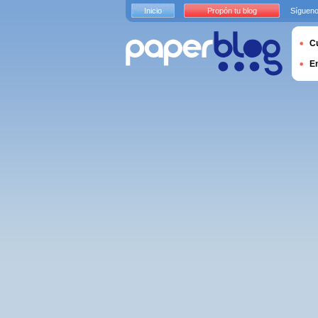
Inicio
Propón tu blog
Sígueno
Cu
E