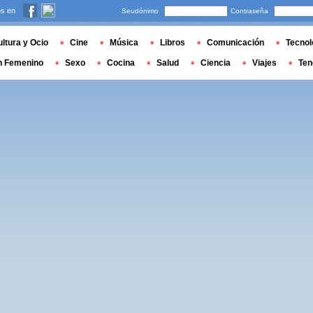
s en
Seudónimo
Contraseña
ltura y Ocio
Cine
Música
Libros
Comunicación
Tecnol
n Femenino
Sexo
Cocina
Salud
Ciencia
Viajes
Ten