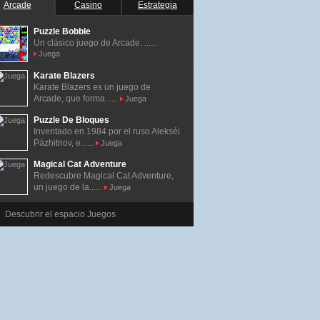
Arcade
Casino
Estrategia
Puzzle Bobble
Un clásico juego de Arcade. ......
Juega
Karate Blazers
Karate Blazers es un juego de
Arcade, que forma......
Juega
Puzzle De Bloques
Inventado en 1984 por el ruso Alekséi
Pázhitnov, e......
Juega
Magical Cat Adventure
Redescubre Magical Cat Adventure,
un juego de la......
Juega
Descubrir el espacio Juegos