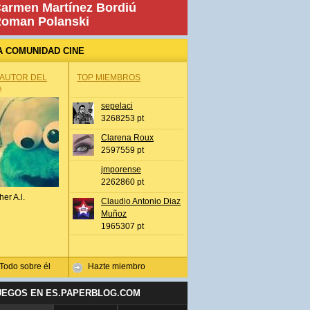
armen Martínez Bordiú
oman Polanski
A COMUNIDAD CINE
 AUTOR DEL
TOP MIEMBROS
A
sepelaci
3268253 pt
Clarena Roux
2597559 pt
jmporense
2262860 pt
her A.l.
Claudio Antonio Diaz
Muñoz
1965307 pt
Todo sobre él
Hazte miembro
UEGOS EN ES.PAPERBLOG.COM