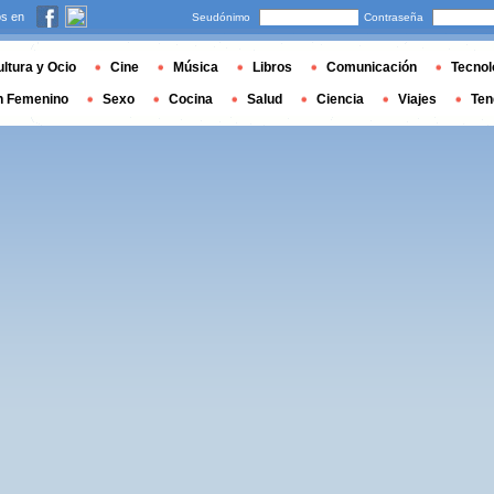
s en
Seudónimo
Contraseña
ltura y Ocio
Cine
Música
Libros
Comunicación
Tecnol
n Femenino
Sexo
Cocina
Salud
Ciencia
Viajes
Ten