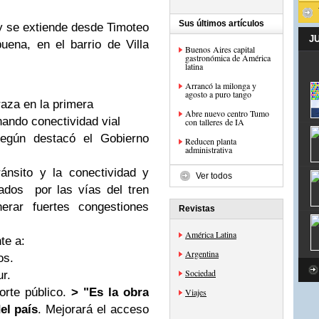
Sus últimos artículos
y se extiende desde Timoteo
J
uena, en el barrio de Villa
Buenos Aires capital
gastronómica de América
latina
Arrancó la milonga y
agosto a puro tango
raza en la primera
Abre nuevo centro Tumo
nando conectividad vial
con talleres de IA
egún destacó el Gobierno
Reducen planta
administrativa
ánsito y la conectividad y
Ver todos
ados por las vías del tren
erar fuertes congestiones
Revistas
América Latina
te a:
Argentina
os.
Sociedad
r.
orte público.
> "Es la obra
Viajes
el país
. Mejorará el acceso