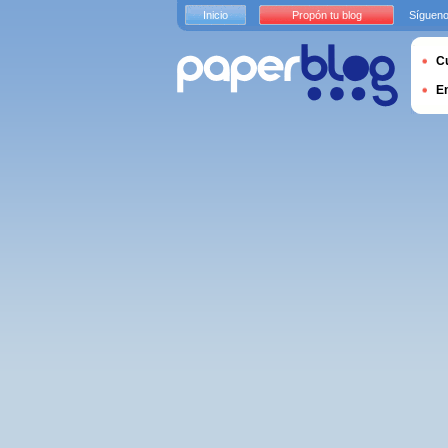
Inicio
Propón tu blog
Sígueno
Cu
E