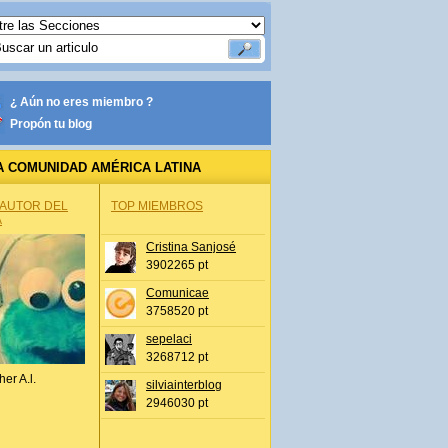
¿ Aún no eres miembro ?
Propón tu blog
A COMUNIDAD AMÉRICA LATINA
 AUTOR DEL
TOP MIEMBROS
A
Cristina Sanjosé
3902265 pt
Comunicae
3758520 pt
sepelaci
3268712 pt
her A.l.
silviainterblog
2946030 pt