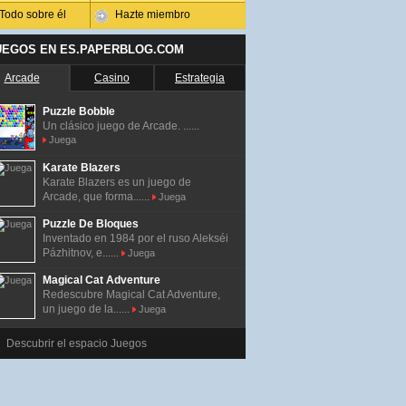
Todo sobre él
Hazte miembro
UEGOS EN ES.PAPERBLOG.COM
Arcade
Casino
Estrategia
Puzzle Bobble
Un clásico juego de Arcade. ......
Juega
Karate Blazers
Karate Blazers es un juego de
Arcade, que forma......
Juega
Puzzle De Bloques
Inventado en 1984 por el ruso Alekséi
Pázhitnov, e......
Juega
Magical Cat Adventure
Redescubre Magical Cat Adventure,
un juego de la......
Juega
Descubrir el espacio Juegos