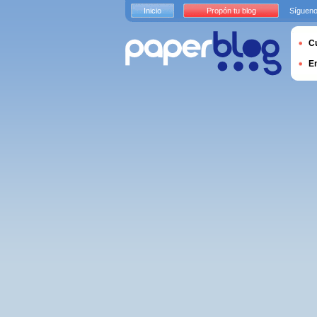
Inicio
Propón tu blog
Sígueno
Cu
E