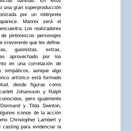
oticias dañinas. En esos
o una gran superproducción
nizada por un intérprete
aparece. Mannix será el
encuentra. Los realizadores
 de pintorescos personajes
 irreverente que les define.
tas, guionistas, extras,
 es aprovechado por los
nto en una correlación de
y simpáticos, aunque algo
nco artístico está formado
tud, desde figuras como
carlett Johansson y Ralph
conocidos, pero igualmente
Dormand y Tilda Swinton,
lgunos iconos de la acción
omo Christopher Lambert y
 casting para evidenciar la