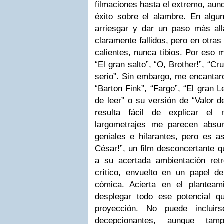
filmaciones hasta el extremo, au
éxito sobre el alambre. En algu
arriesgar y dar un paso más al
claramente fallidos, pero en otras
calientes, nunca tibios. Por eso
“El gran salto”, “O, Brother!”, “Cr
serio”. Sin embargo, me encantaro
“Barton Fink”, “Fargo”, “El gran
de leer” o su versión de “Valor d
resulta fácil de explicar el
largometrajes me parecen absu
geniales e hilarantes, pero es a
César!”, un film desconcertante q
a su acertada ambientación re
crítico, envuelto en un papel 
cómica. Acierta en el planteam
desplegar todo ese potencial q
proyección. No puede inclui
decepcionantes, aunque tam