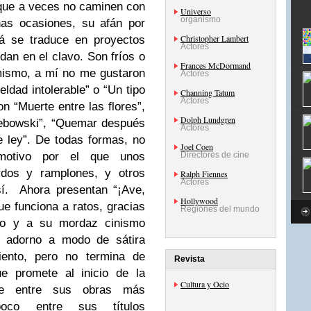
nque a veces no caminen con
Universo
organismo
nas ocasiones, su afán por
Christopher Lambert
lá se traduce en proyectos
Actores
 dan en el clavo. Son fríos o
Frances McDormand
 mismo, a mí no me gustaron
Actores
ueldad intolerable” o “Un tipo
Channing Tatum
Actores
n “Muerte entre las flores”,
Dolph Lundgren
 Lebowski”, “Quemar después
Actores
e ley”. De todas formas, no
Joel Coen
 motivo por el que unos
Directores de cine
rdos y ramplones, y otros
Ralph Fiennes
Actores
sí. Ahora presentan “¡Ave,
Hollywood
ue funciona a ratos, gracias
Regiones del mundo
tro y a su mordaz cinismo
de adorno a modo de sátira
iento, pero no termina de
Revista
ue promete al inicio de la
Cultura y Ocio
rse entre sus obras más
poco entre sus títulos