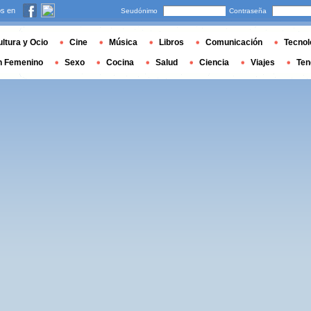
s en
Seudónimo
Contraseña
ltura y Ocio
Cine
Música
Libros
Comunicación
Tecnol
n Femenino
Sexo
Cocina
Salud
Ciencia
Viajes
Ten