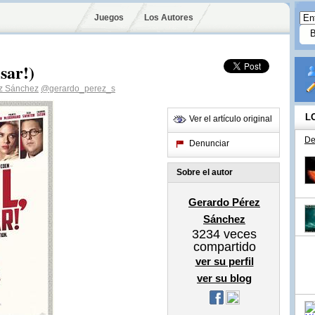
Juegos
Los Autores
sar!)
z Sánchez
@gerardo_perez_s
L
Ver el artículo original
De
Denunciar
Sobre el autor
Gerardo Pérez
Sánchez
3234
veces
compartido
ver su perfil
ver su blog