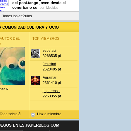
del post-tango joven desde el
conurbano sur
por
Moebius
Todos los artículos
A COMUNIDAD CULTURA Y OCIO
 AUTOR DEL
TOP MIEMBROS
A
sepelaci
3268535 pt
Jmusind
2623405 pt
Agramar
2361410 pt
her A.l.
jmporense
2263355 pt
Todo sobre él
Hazte miembro
UEGOS EN ES.PAPERBLOG.COM