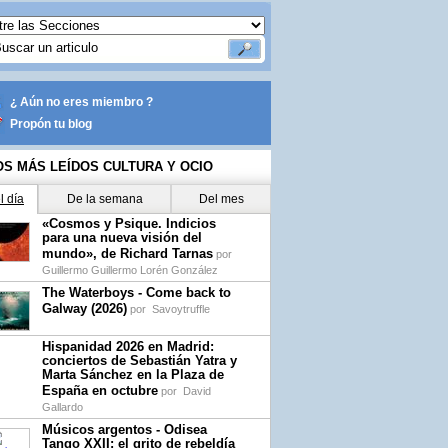
¿ Aún no eres miembro ?
Propón tu blog
OS MÁS LEÍDOS CULTURA Y OCIO
l día
De la semana
Del mes
«Cosmos y Psique. Indicios
para una nueva visión del
mundo», de Richard Tarnas
por
Guillermo Guillermo Lorén González
The Waterboys - Come back to
Galway (2026)
por
Savoytruffle
Hispanidad 2026 en Madrid:
conciertos de Sebastián Yatra y
Marta Sánchez en la Plaza de
España en octubre
por
David
Gallardo
Músicos argentos - Odisea
Tango XXII: el grito de rebeldía