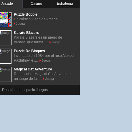
Arcade
Casino
Estrategia
Puzzle Bobble
Un clásico juego de Arcade. ......
Juega
Karate Blazers
Karate Blazers es un juego de
Arcade, que forma......
Juega
Puzzle De Bloques
Inventado en 1984 por el ruso Alekséi
Pázhitnov, e......
Juega
Magical Cat Adventure
Redescubre Magical Cat Adventure,
un juego de la......
Juega
Descubrir el espacio Juegos