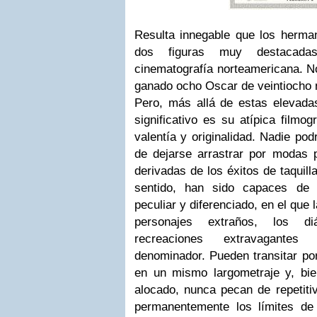
Resulta innegable que los herm
dos figuras muy destacada
cinematografía norteamericana. N
ganado ocho Oscar de veintiocho n
Pero, más allá de estas elevadas
significativo es su atípica filmo
valentía y originalidad. Nadie po
de dejarse arrastrar por modas p
derivadas de los éxitos de taquil
sentido, han sido capaces de 
peculiar y diferenciado, en el que 
personajes extraños, los d
recreaciones extravagante
denominador. Pueden transitar po
en un mismo largometraje y, bi
alocado, nunca pecan de repetiti
permanentemente los límites de