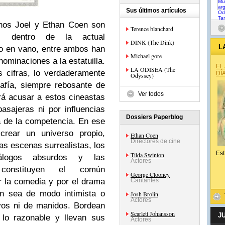
Sus últimos artículos
anos Joel y Ethan Coen son
Terence blanchard
s dentro de la actual
DINK (The Dink)
L
o en vano, entre ambos han
Michael gore
ominaciones a la estatuilla.
EL
LA ODISEA (The
 cifras, lo verdaderamente
DÍ
Odyssey)
grafía, siempre rebosante de
Ver todos
drá acusar a estos cineastas
asajeras ni por influencias
Dossiers Paperblog
la de la competencia. En ese
crear un universo propio,
Ethan Coen
Directores de cine
las escenas surrealistas, los
Est
Tilda Swinton
iálogos absurdos y las
Actores
s constituyen el común
George Clooney
r la comedia y por el drama
Cantantes
en sea de modo intimista o
Josh Brolin
Actores
vos ni de manidos. Bordean
Scarlett Johansson
J
 lo razonable y llevan sus
Actores